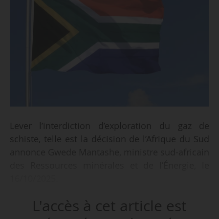
Lever l’interdiction d’exploration du gaz de
schiste, telle est la décision de l’Afrique du Sud
annonce Gwede Mantashe, ministre sud-africain
des Ressources minérales et de l’Énergie, le
16/10/2025.
L'accès à cet article est
Un moratoire a été mis en place en Afrique du
Sud en 2011, mettant fin à toute les activités