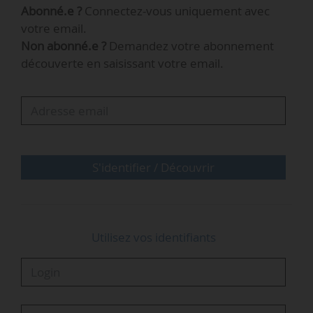
Abonné.e ?
Connectez-vous uniquement avec
fournisseur d’électricité en 2017.
votre email.
Non abonné.e ?
Demandez votre abonnement
« Le conseil d’administration et la direction de
découverte en saisissant votre email.
Mint remercient chaleureusement Kaled
Zourray. Le changement de cap stratégique a
enclenché une dynamique de croissance
durable, créatrice de valeur pour l’ensemble des
actionnaires de la société. Sa vision créative
associée à son réalisme commercial…
S'identifier / Découvrir
Utilisez vos identifiants