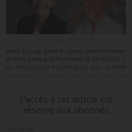
© Pascale Auger et Kaled Zourray
Kaled Zourray quitte le conseil d’administration
de Mint, indique le fournisseur le 24/10/2025. Il
est remplacé par Pascale Auger pour la durée
restante de son mandat, soit jusqu’à l’issue de
l’assemblée générale ordinaire qui statuera sur
les comptes de l’exercice clos le 31/12/2030.
L'accès à cet article est
Kaled Zourray est le fondateur de Mint, sous le
réservé aux abonnés
nom de Budget Telecom, en 2000. L’entreprise a
commencé son activité dans le secteur de
Bienvenue,
l’énergie en 2013 et a lancé Mint Energie,