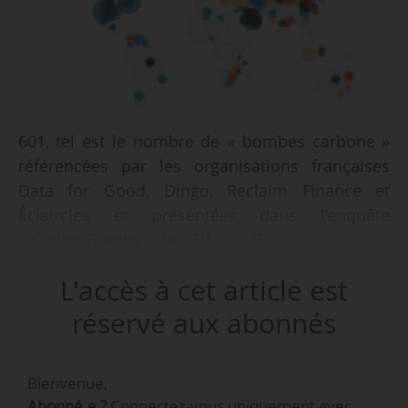
601, tel est le nombre de « bombes carbone »
référencées par les organisations françaises
Data for Good, Dingo, Reclaim Finance et
Éclaircies et présentées dans l’enquête
« CarbonBombs », le 27/10/2025.
L'accès à cet article est
Il s’agit d’une mise à jour de la liste, présentée
pour la première fois le 31/10/2023 par les
réservé aux abonnés
ONG. 422 bombes carbone avaient été
référencées. La liste comprend des gisements
Bienvenue,
en cours d’exploitation et des projets
Abonné.e ?
Connectez-vous uniquement avec