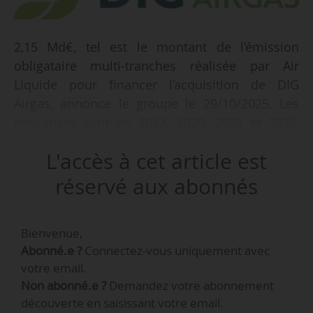
2,15 Md€, tel est le montant de l’émission
obligataire multi-tranches réalisée par Air
Liquide pour financer l’acquisition de DIG
Airgas, annonce le groupe le 29/10/2025. Les
échéances sont en 2027, 2029, 2033 et 2037,
avec un taux d’intérêt moyen pondéré inférieur
L'accès à cet article est
à 3 % par an.
réservé aux abonnés
Fondé en 1979, DIG Airgas est un spécialiste des
gaz industriels sur le marché sud-coréen. Son
Bienvenue,
chiffre d’affaires était de 510 M€/an en 2024.
Abonné.e ?
Connectez-vous uniquement avec
L’entreprise compte 550 employés, 60 usines et
votre email.
220 kilomètres de réseaux de canalisations.
Non abonné.e ?
Demandez votre abonnement
découverte en saisissant votre email.
e
La Corée du Sud est le 4
marché mondial des