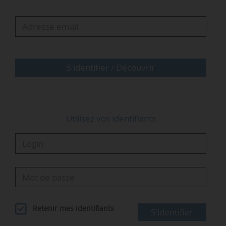
gaz industriels, selon Air Liquide. « La Corée du
Sud est à la pointe des prochaines vagues de
développement de secteurs clés tels que
l’industrie des semi-conducteurs, les énergies
propres et la mobilité. L’acquisition de DIG
S'identifier / Découvrir
Airgas va nous…
Utilisez vos identifiants
Retenir mes identifiants
S'identifier