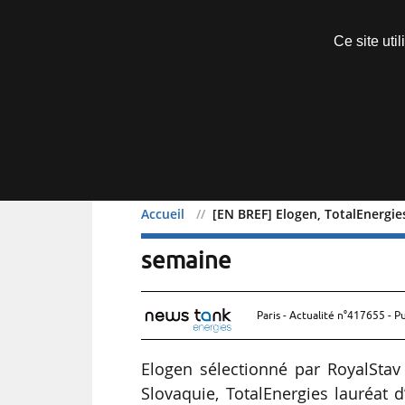
Découvrir sans engagement
Ce site uti
Menu
Accueil
[EN BREF] Elogen, TotalEnergies
[EN BREF] Elogen, TotalEn
semaine
Paris - Actualité n°417655 - P
Elogen sélectionné par RoyalStav
Slovaquie, TotalEnergies lauréat 