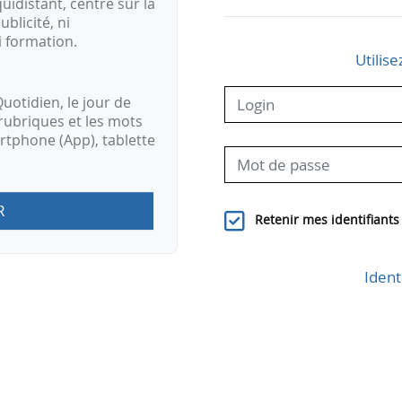
idistant, centré sur la
ublicité, ni
i formation.
Utilise
uotidien, le jour de
rubriques et les mots
artphone (App), tablette
R
Retenir mes identifiants
Ident