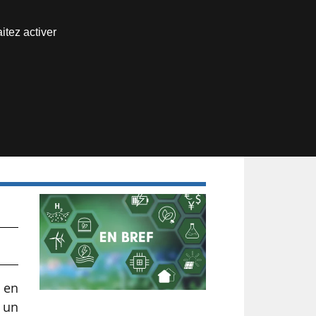
Nous joindre
itez activer
Espace abonné
a
 en
t un