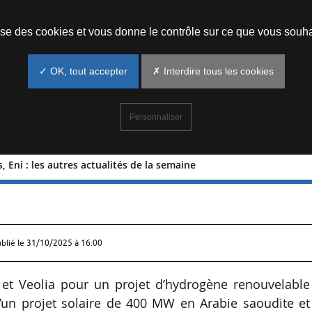
Prendre un rendez-vous
lise des cookies et vous donne le contrôle sur ce que vous souha
✓ OK, tout accepter
✗ Interdire tous les cookies
Personnaliser
, Eni : les autres actualités de la semaine
ergies, Eni : les autres actualités de l
ublié le
31/10/2025 à 16:00
 et Veolia pour un projet d’hydrogène renouvelable
d’un projet solaire de 400 MW en Arabie saoudite e