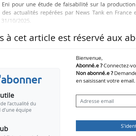
Eni pour une étude de faisabilité sur la productio
is des actualités repérées par News Tank en France 
u 31/10/2025.
s à cet article est réservé aux 
Bienvenue,
n d’Acorus dans Arkeon Energy
Abonné.e ?
Connectez-vou
Non abonné.e ?
Demandez
tion énergétique des bâtiments, prend une participation minorit
s'abonner
en saisissant votre email.
dans les pompes à chaleur nouvelle génération, le 29/10/2025.
 chaleur innovante reposant sur un principe de…
utile
de l’actualité du
il d’une équipe
S'iden
pub