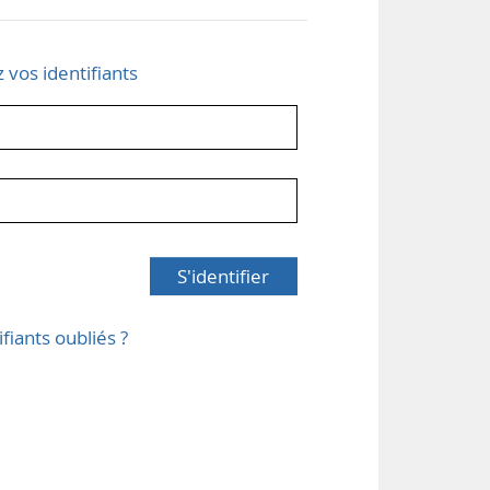
z vos identifiants
S'identifier
ifiants oubliés ?