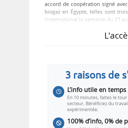
accord de coopération signé avec 
biogaz en Égypte, telles sont tro
l’international la semaine du 27 a
France
L'accè
Investissements
Pompe à chaleur : prise de participatio
Acorus, groupe spécialisé dans la rénova
3 raisons de 
dans Arkeon Energy, start-up spécialisée 
Arkeon Energy a développé une pompe à
L’info utile en temps 
En 10 minutes, faites le tour 
secteur. Bénéficiez du trava
expérimentée.
100% d’info, 0% de 