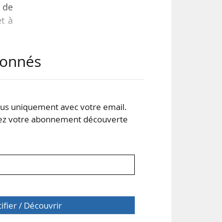
n de
et à
abonnés
s uniquement avec votre email.
 votre abonnement découverte
aire
tifier / Découvrir