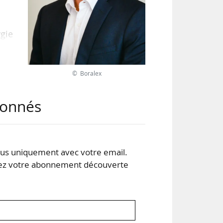
gie
tres
icat
 des
© Boralex
abonnés
une
les
s uniquement avec votre email.
 votre abonnement découverte