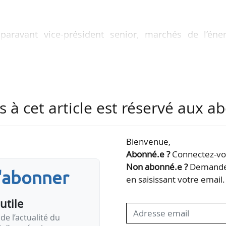
uparavant vice-président senior, marchés de l’éner
t en 2014 et dans laquelle il a occupé plusieurs au
our Enel ainsi qu’E & Y et est administrateur du Synd
Christophe Dall’Ava est diplômé de l’École nationale
s à cet article est réservé aux 
lie une connaissance approfondie du secteur, 
d’électricité et une capacité reconnue à fédérer 
Bienvenue,
s. Il aura pour mission de consolider un…
Abonné.e ?
Connectez-vou
Non abonné.e ?
Demandez
s'abonner
en saisissant votre email.
utile
de l’actualité du