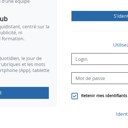
il d’une équipe
S'iden
pub
idistant, centré sur la
ublicité, ni
i formation.
Utilise
uotidien, le jour de
rubriques et les mots
artphone (App), tablette
R
Retenir mes identifiants
Ident