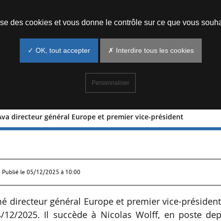
Prendre un rendez-vous
lise des cookies et vous donne le contrôle sur ce que vous souha
✓ OK, tout accepter
✗ Interdire tous les cookies
Personnaliser
’Ava directeur général Europe et premier vice-président
e Dall’Ava directeur général Europe e
 Publié le
05/12/2025 à 10:00
é directeur général Europe et premier vice-présiden
04/12/2025. Il succède à Nicolas Wolff, en poste de