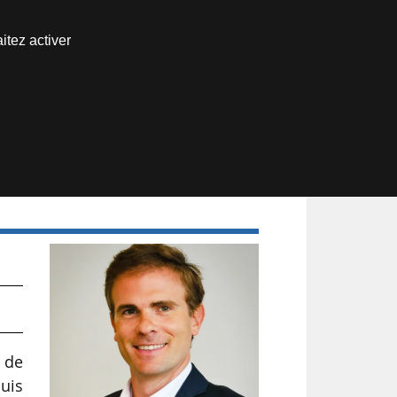
Nous joindre
itez activer
Espace abonné
t
t de
puis