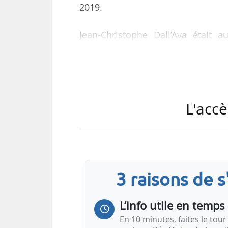
2019.
Jean-Christophe Dall’Ava était a
Europe de Boralex, qu’il a rejoin
postes. Il a également travaillé p
des énergies renouvelables. Jean-
Ponts et Chaussées.
L'accè
« Jean-Christophe Dall’Ava al
compréhension fine des marchés 
équipes autour d’objectifs commun
3 raisons de 
L’info utile en temps 
En 10 minutes, faites le tour 