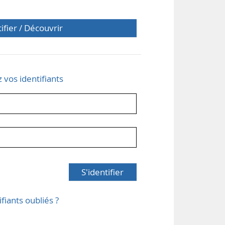
tifier / Découvrir
z vos identifiants
S'identifier
ifiants oubliés ?