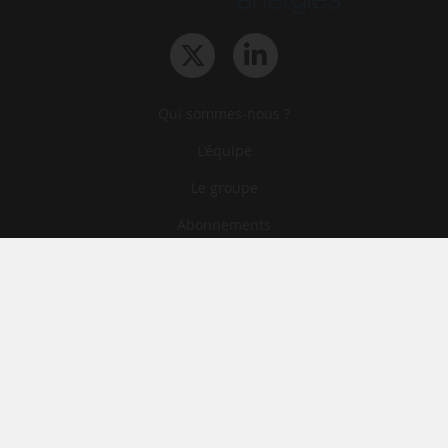
Qui sommes-nous ?
L‘équipe
Le groupe
Abonnements
Contact
Archives
CGA
Mentions légales
Confidentialité