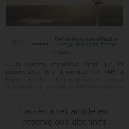
© WindEurope
« Un système énergétique fondé sur les
renouvelables fera économiser 1,6 Md€ à
l’Europe », telle est la principale conclusion
d’une étude sur les coûts de différents scénarios
énergétiques européens de WindEurope et
Hitachi Energy, publiée le 08/12/2025.
L'accès à cet article est
Le document porte sur l’analyse de cinq
réservé aux abonnés
scénarios énergétiques. Quatre d’entre eux