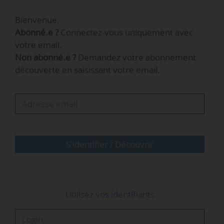
permettent d’atteindre le net zero ; un implique
Bienvenue,
une transition lente ne permettant pas
Abonné.e ?
Connectez-vous uniquement avec
d’atteindre les objectifs climatiques. Selon le
votre email.
document, les scénarios qui s’appuient
Non abonné.e ?
Demandez votre abonnement
davantage sur le nucléaire, l’hydrogène ou le
découverte en saisissant votre email.
CCS seraient plus coûteux qu’un scénario fondé
sur les renouvelables.
S'identifier / Découvrir
Utilisez vos identifiants