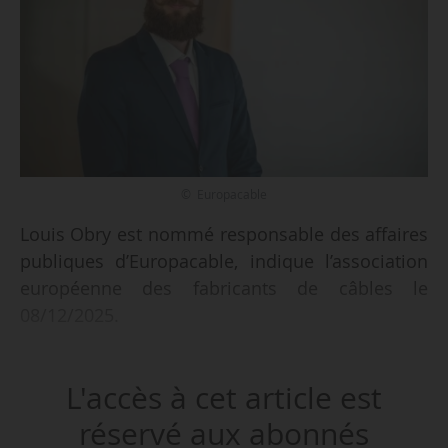
© Europacable
Louis Obry est nommé responsable des affaires
publiques d’Europacable, indique l’association
européenne des fabricants de câbles le
08/12/2025.
Il était auparavant chargé des affaires publiques
L'accès à cet article est
d’Europacable. Il a également été chargé
d’affaires Europe au sein d’Auvergne-Rhône-
réservé aux abonnés