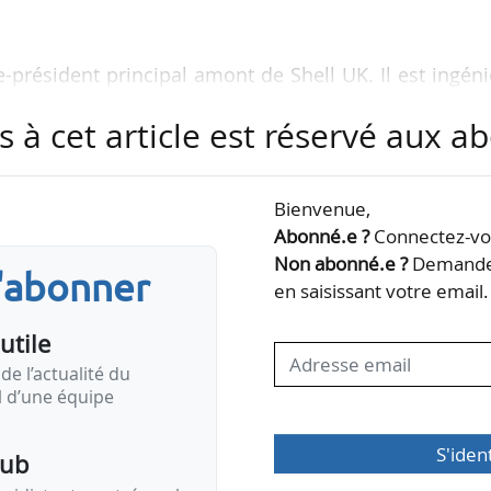
-président principal amont de Shell UK. Il est ingén
se en physique de l’Université de Bristol.
s à cet article est réservé aux 
on Roddy au sein du Great Britain Energy-Nuclear à
r de l’énergie nucléaire au Royaume-Uni. Son leader
Bienvenue,
bles pour réaliser le premier projet SMR à Wylfa e
Abonné.e ?
Connectez-vou
bitions nucléaires du gouvernement », déclare Si
Non abonné.e ?
Demandez
s'abonner
en saisissant votre email.
utile
n organisme public exécutif non ministériel…
de l’actualité du
il d’une équipe
S'iden
pub