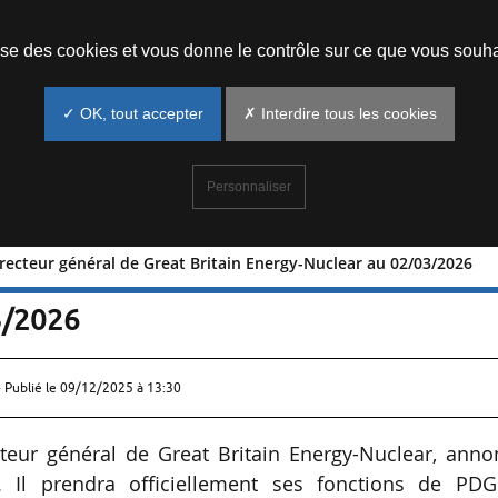
Prendre un rendez-vous
lise des cookies et vous donne le contrôle sur ce que vous souha
✓ OK, tout accepter
✗ Interdire tous les cookies
Personnaliser
ecteur général de Great Britain Energy-Nuclear au 02/03/2026
dy directeur général de Great Britain
3/2026
 Publié le
09/12/2025 à 13:30
ur général de Great Britain Energy-Nuclear, anno
. Il prendra officiellement ses fonctions de PDG