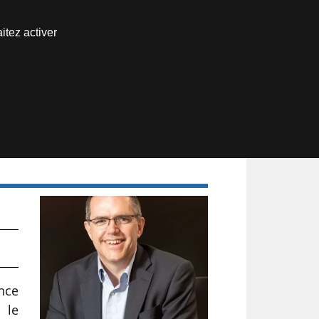
Nous joindre
itez activer
Espace abonné
nce
 le