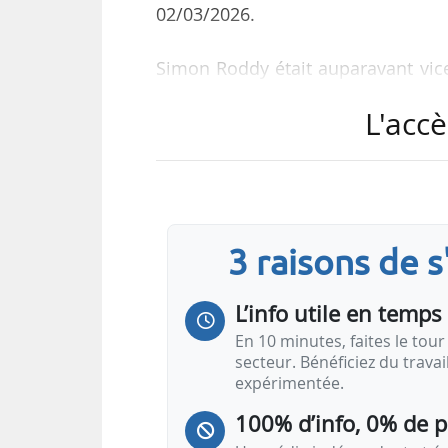
02/03/2026.
Simon Roddy était auparavant vice
de formation, titulaire d’une maîtri
L'accè
« Je suis ravi d’accueillir Sim
moment aussi crucial pour l’aveni
et son expérience seront inestima
concrétisation des nouvelles am
3 raisons de 
Bowen, président du GBE-N.
L’info utile en temps 
Great Britain Energy-Nuclear est u
En 10 minutes, faites le tour 
secteur. Bénéficiez du trava
expérimentée.
100% d’info, 0% de 