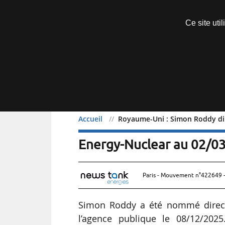
Découvrir sans engagement
Ce site uti
Menu
Accueil
Royaume-Uni : Simon Roddy dir
Royaume-Uni : Simon Rod
Energy-Nuclear au 02/0
Paris - Mouvement n°422649 -
Simon Roddy a été nommé directe
l’agence publique le 08/12/2025