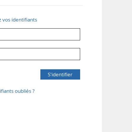
z vos identifiants
S'identifier
ifiants oubliés ?