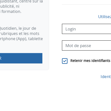
idistant, centré sur la
ublicité, ni
i formation.
Utilise
uotidien, le jour de
rubriques et les mots
artphone (App), tablette
R
Retenir mes identifiants
Ident