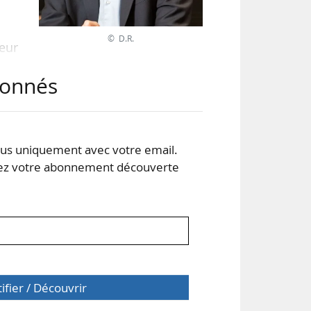
© D.R.
ieur
abonnés
 un
ship
t la
s uniquement avec votre email.
mon
 votre abonnement découverte
tifier / Découvrir