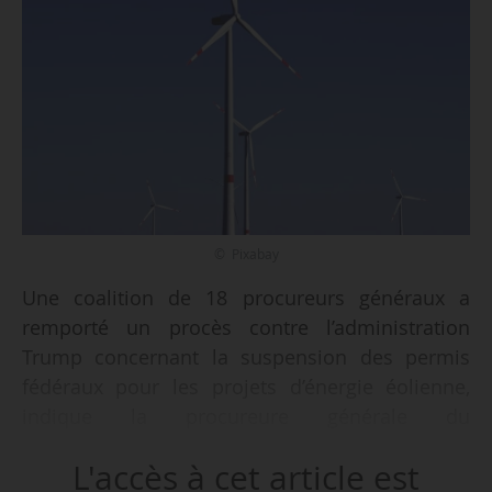
© Pixabay
Une coalition de 18 procureurs généraux a
remporté un procès contre l’administration
Trump concernant la suspension des permis
fédéraux pour les projets d’énergie éolienne,
indique la procureure générale du
Massachusetts, le 08/12/2025. Le juge fédéral
L'accès à cet article est
du district du Massachusetts a annulé les