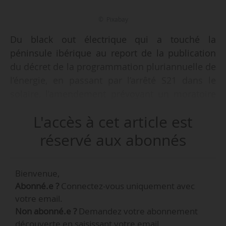
© Pixabay
Du black out électrique qui a touché la
péninsule ibérique au report de la publication
du décret de la programmation pluriannuelle de
l’énergie, en passant par l’arrêté S21 dans le
solaire, l’amendement prévoyant un moratoire
sur le développement de l’éolien et du
L'accès à cet article est
photovoltaïque lors de l’examen de la PPL
Gremillet ou le nouveau Bilan prévisionnel de
réservé aux abonnés
RTE… Voici une sélection de 12 informations
publiées par News Tank qui ont marqué l’année
Bienvenue,
2025.
Abonné.e ?
Connectez-vous uniquement avec
votre email.
Les 12 articles marquants
Non abonné.e ?
Demandez votre abonnement
découverte en saisissant votre email.