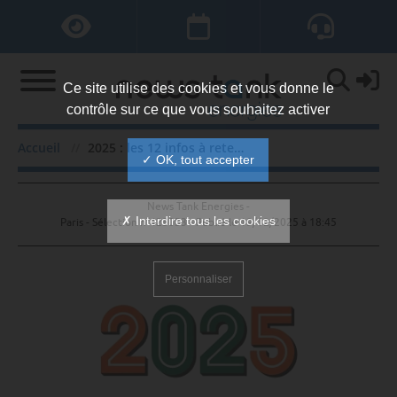
Ce site utilise des cookies et vous donne le
contrôle sur ce que vous souhaitez activer
2025 : les 12 infos à retenir
Accueil
2025 : les 12 infos à retenir
✓ OK, tout accepter
News Tank Energies -
✗ Interdire tous les cookies
Paris - Sélection n°423053 - Publié le
19/12/2025 à 18:45
Personnaliser