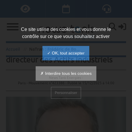
Ce site utilise des cookies et vous donne le
contrôle sur ce que vous souhaitez activer
NaTran : Frédéric de Bourmont
Accueil
NaTran : Frédéric de Bourmont directeur des Actifs industriels
✓ OK, tout accepter
directeur des Actifs industriels
✗ Interdire tous les cookies
News Tank Energies -
Paris - Mouvement n°423386 - Publié le
15/12/2025 à 14:00
Personnaliser