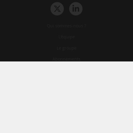
Qui sommes-nous ?
L‘équipe
Le groupe
Abonnements
Contact
Archives
CGA
Mentions légales
Confidentialité
Cookies