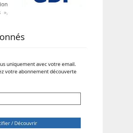
sion
 »,
abonnés
nous
cial
News
s uniquement avec votre email.
 votre abonnement découverte
vant
tifier / Découvrir