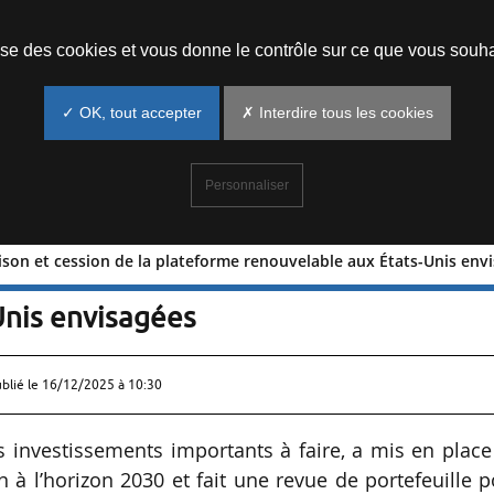
Prendre un rendez-vous
lise des cookies et vous donne le contrôle sur ce que vous souha
✓ OK, tout accepter
✗ Interdire tous les cookies
Personnaliser
dison et cession de la plateforme renouvelable aux États-Unis env
al d’Edison et cession de la plateforme
Unis envisagées
ublié le
16/12/2025 à 10:30
 investissements importants à faire, a mis en place
à l’horizon 2030 et fait une revue de portefeuille 