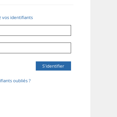
z vos identifiants
S'identifier
ifiants oubliés ?