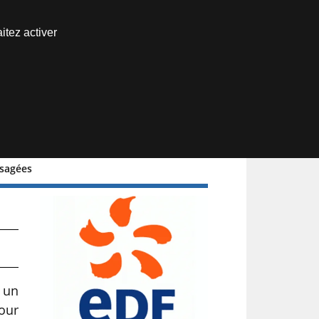
Nous joindre
itez activer
Espace abonné
isagées
 un
pour