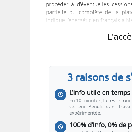
procéder à d’éventuelles cessions
partielle ou complète de la pla
indique l’énergéticien français à 
L'accè
« Je découvre dans la presse ce n
demanderons par conséquent des pr
et économique central de l’entrep
Tank.
3 raisons de 
Un « plan d’adaptation » prévoyant 
rapporter jusqu’à 17 Md€ …
L’info utile en temps 
En 10 minutes, faites le tour 
secteur. Bénéficiez du trava
expérimentée.
100% d’info, 0% de 