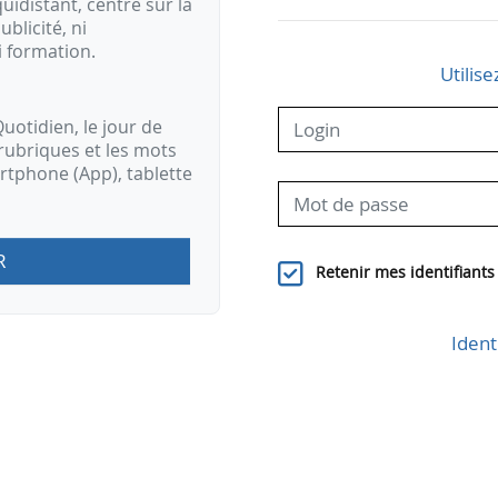
idistant, centré sur la
ublicité, ni
i formation.
Utilise
uotidien, le jour de
rubriques et les mots
artphone (App), tablette
R
Retenir mes identifiants
Ident