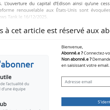
. L’ouverture du capital d’Edison ainsi qu’une ces
teforme renouvelable aux États-Unis sont évoquées
News Tank le 16/12/2025.
s à cet article est réservé aux 
ouveau chiffre de 5 Md€ pour le plan d’économies, 
écisions sur ce chiffre lors du prochain Comité so
rise le 18/12/2025 », déclare une source interne à 
Bienvenue,
Abonné.e ?
Connectez-vou
Non abonné.e ?
Demandez
s'abonner
des « ventes et ouvertures de capital de filiales pou
en saisissant votre email.
utile
de l’actualité du
il d’une équipe
S'iden
pub