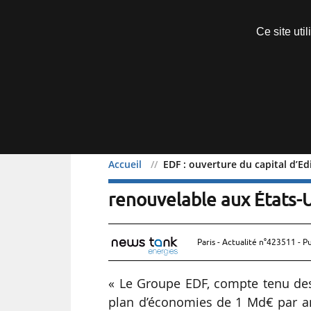
Découvrir sans engagement
Ce site uti
Menu
Accueil
EDF : ouverture du capital d’E
EDF : ouverture du capit
renouvelable aux États-
Paris - Actualité n°423511 - P
« Le Groupe EDF, compte tenu des
plan d’économies de 1 Md€ par an 