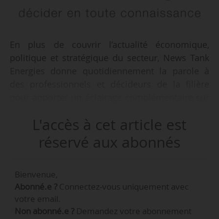
En plus de couvrir l’actualité économique,
politique et stratégique du secteur, News Tank
Energies donne quotidiennement la parole à
des professionnels et décideurs de la filière
pour apporter un éclairage complémentaire sur
les sujets cruciaux de l’énergie.
L'accès à cet article est
Voici la sélection d’entretiens parus dans tous
réservé aux abonnés
les domaines couverts par News Tank Energies
qui ont marqué l’année 2025.
Bienvenue,
Abonné.e ?
Connectez-vous uniquement avec
Les interviews
votre email.
Non abonné.e ?
Demandez votre abonnement