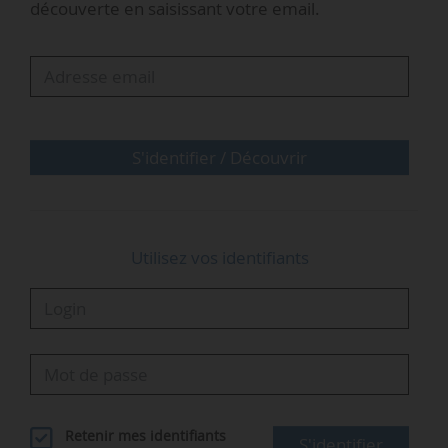
« Passer…
découverte en saisissant votre email.
S'identifier / Découvrir
Utilisez vos identifiants
Retenir mes identifiants
S'identifier