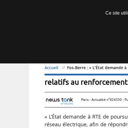
Découvrir sans engagement
Ce site uti
Menu
Accueil
Fos-Berre : « L’État demande à
Fos-Berre : « L’État dem
relatifs au renforcement
Paris - Actualité n°424350 - P
« L’État demande à RTE de poursui
réseau électrique, afin de répondr