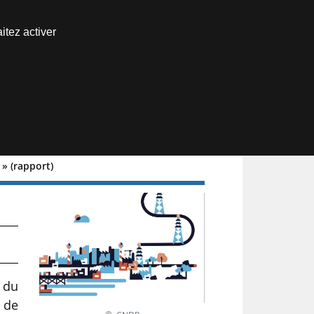
Nous joindre
itez activer
Espace abonné
 » (rapport)
t du
s de