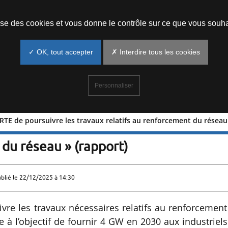
Prendre un rendez-vous
lise des cookies et vous donne le contrôle sur ce que vous souha
✓ OK, tout accepter
✗ Interdire tous les cookies
Personnaliser
 RTE de poursuivre les travaux relatifs au renforcement du réseau
ande à RTE de poursuivre les travaux
 du réseau » (rapport)
ublié le
22/12/2025 à 14:30
vre les travaux nécessaires relatifs au renforcemen
e à l’objectif de fournir 4 GW en 2030 aux industriel