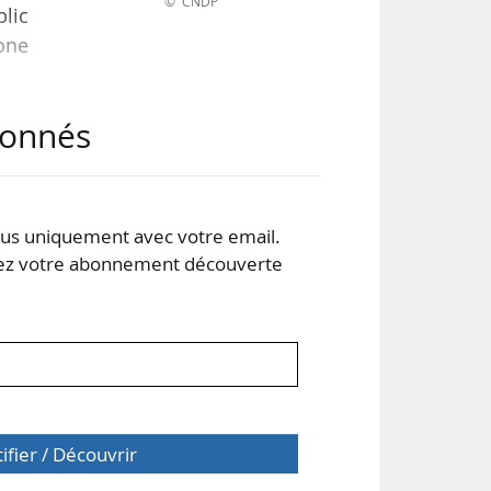
© CNDP
blic
zone
abonnés
tang
l de
 la
s uniquement avec votre email.
 votre abonnement découverte
tifier / Découvrir