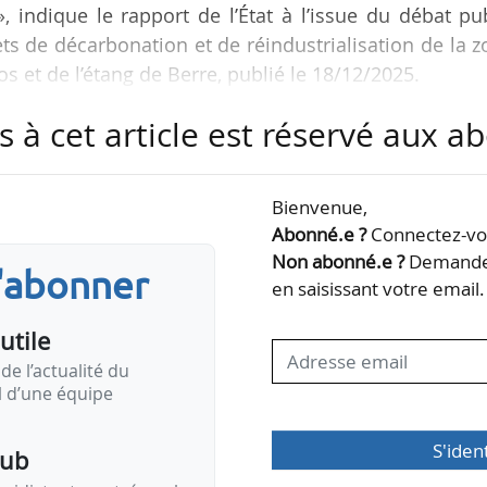
, indique le rapport de l’État à l’issue du débat pu
ts de décarbonation et de réindustrialisation de la 
os et de l’étang de Berre, publié le 18/12/2025.
s à cet article est réservé aux 
 développement industriel du golfe de Fos et de l’É
’État propose que la zone devienne un pôle industrie
les activités portuaires, l’industrie décarbonée et
Bienvenue,
res stratégiques et en modernisant les…
Abonné.e ?
Connectez-vou
Non abonné.e ?
Demandez
s'abonner
en saisissant votre email.
utile
de l’actualité du
il d’une équipe
S'iden
pub