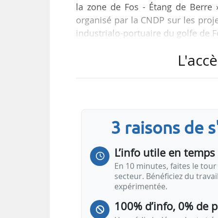
la zone de Fos - Étang de Berre »
organisé par la CNDP sur les proje
industrialo-portuaire du golfe de F
L'accè
Dans une feuille de route pour le
de Berre, publiée le 27/02/2025, l
référence en Europe du Sud pour 
logistique, en priorisant les filiè
3 raisons de 
L’info utile en temps 
En 10 minutes, faites le tour 
secteur. Bénéficiez du trava
expérimentée.
100% d’info, 0% de 