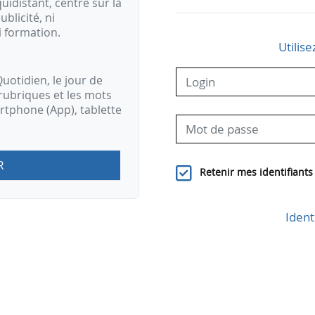
idistant, centré sur la
ublicité, ni
i formation.
Utilise
uotidien, le jour de
rubriques et les mots
artphone (App), tablette
R
Retenir mes identifiants
Ident