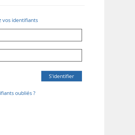
z vos identifiants
S'identifier
ifiants oubliés ?