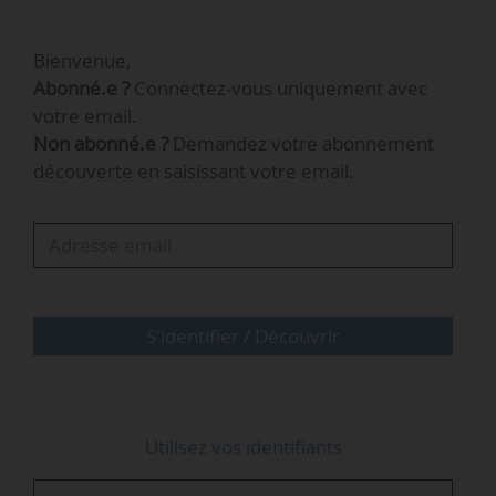
terrestre et en mer est de 474 949 techniciens
par an en 2025.
Bienvenue,
Abonné.e ?
Connectez-vous uniquement avec
votre email.
Non abonné.e ?
Demandez votre abonnement
découverte en saisissant votre email.
S'identifier / Découvrir
Utilisez vos identifiants