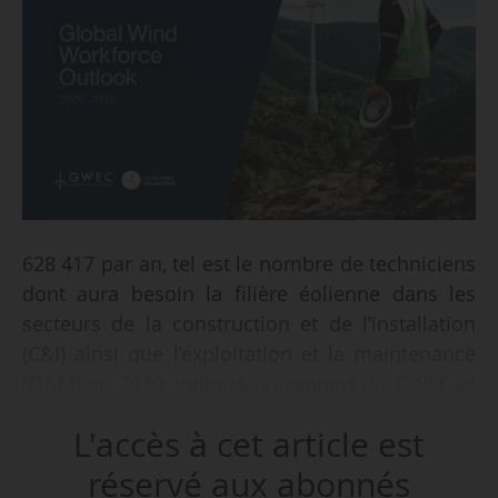
628 417 par an, tel est le nombre de techniciens
dont aura besoin la filière éolienne dans les
secteurs de la construction et de l’installation
(C&I) ainsi que l’exploitation et la maintenance
(O&M) en 2030, indique un rapport du GWEC et
de la GWO dont News Tank prend connaissance
L'accès à cet article est
le 22/12/2025. Selon les estimations des deux
organisations, la demande du secteur éolien
réservé aux abonnés