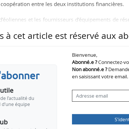
e coopération entre les deux institutions financières.
s d’éoliennes et les fournisseurs d’équipements de ré
garanties et de fonds de roulement, dans l’ensemble
s à cet article est réservé aux 
ssements concernés portent sur la fabrication et
cs éoliens et raccordement au réseau.
Bienvenue,
 est essentielle à notre compétitivité, à notre sécu
Abonné.e ?
Connectez-vou
climatiques. Or, trop de projets sont freinés par 
Non abonné.e ?
Demandez
s'abonner
en saisissant votre email.
utile
de l’actualité du
il d’une équipe
S'iden
pub