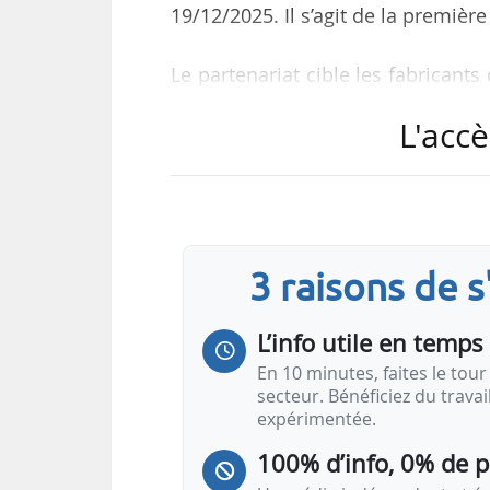
19/12/2025. Il s’agit de la premièr
Le partenariat cible les fabricant
confrontés à des contraintes de 
L'accè
l’Union européenne. Les investi
fourniture de composants pour par
« L’industrie éolienne européenne
énergétique et à nos ambitions 
3 raisons de 
lacunes en matière de garanties…
L’info utile en temps 
En 10 minutes, faites le tour 
secteur. Bénéficiez du trava
expérimentée.
100% d’info, 0% de 