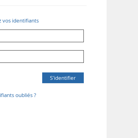
z vos identifiants
S'identifier
ifiants oubliés ?