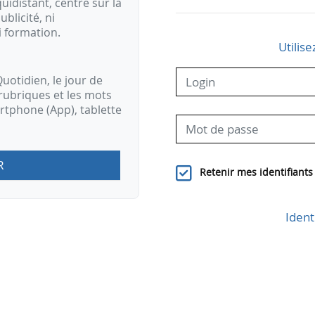
idistant, centré sur la
ublicité, ni
i formation.
Utilise
uotidien, le jour de
rubriques et les mots
artphone (App), tablette
R
Retenir mes identifiants
Ident