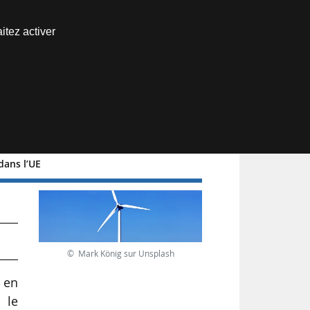
Nous joindre
itez activer
Espace abonné
dans l’UE
© Mark König sur Unsplash
n en
 le