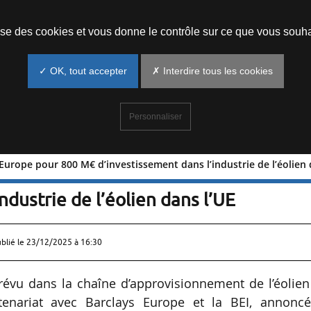
Prendre un rendez-vous
lise des cookies et vous donne le contrôle sur ce que vous souha
✓ OK, tout accepter
✗ Interdire tous les cookies
Personnaliser
 Europe pour 800 M€ d’investissement dans l’industrie de l’éolien 
arclays Europe pour 800 M€
ndustrie de l’éolien dans l’UE
ublié le
23/12/2025 à 16:30
prévu dans la chaîne d’approvisionnement de l’éolie
tenariat avec Barclays Europe et la BEI, annoncé