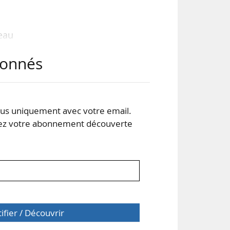
seau
 de
abonnés
 la
rité
s uniquement avec votre email.
des
 votre abonnement découverte
tifier / Découvrir