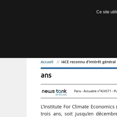
Découvrir sans engagement
Ce site uti
Menu
Accueil
I4CE reconnu d’intérêt général 
I4CE reconnu d’intérêt gé
ans
Paris - Actualité n°424571 - P
L’Institute For Climate Economics 
trois ans, soit jusqu’en décembr