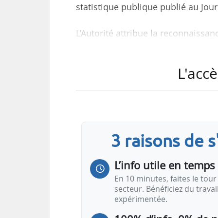
statistique publique publié au Jour
L’Autorité attribue la reconnaissanc
série statistique relative aux in
climatique en France produite par 
L'accè
L’I4CE, créé en 2015, est un insti
général à but non lucratif fondé
française de développement. Il 
publiques d’atténuation et d’adap
3 raisons de 
L’info utile en temps 
En 10 minutes, faites le tour 
secteur. Bénéficiez du trava
expérimentée.