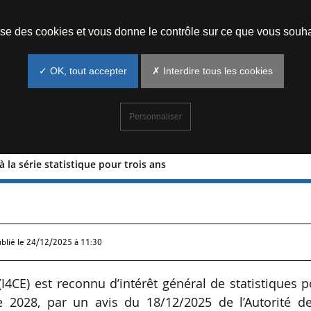
Prendre un rendez-vous
lise des cookies et vous donne le contrôle sur ce que vous souha
✓ OK, tout accepter
✗ Interdire tous les cookies
Personnaliser
à la série statistique pour trois ans
néral à la série statistique pour trois
ublié le
24/12/2025 à 11:30
(I4CE) est reconnu d’intérêt général de statistiques 
e 2028, par un avis du 18/12/2025 de l’Autorité de