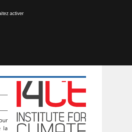
Nous joindre
itez activer
Espace abonné
pour
 la