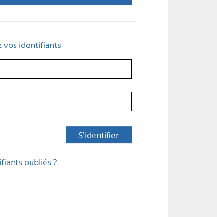
z vos identifiants
S'identifier
ifiants oubliés ?