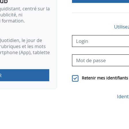
pub
idistant, centré sur la
ublicité, ni
i formation.
Utilise
uotidien, le jour de
rubriques et les mots
artphone (App), tablette
R
Retenir mes identifiants
Ident