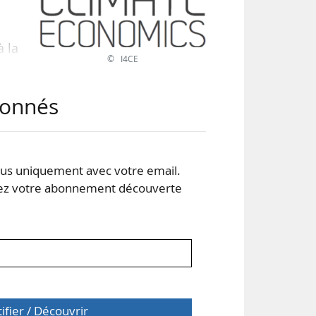
à la
© I4CE
ment
abonnés
érêt
nce
ues
s uniquement avec votre email.
 votre abonnement découverte
tifier / Découvrir