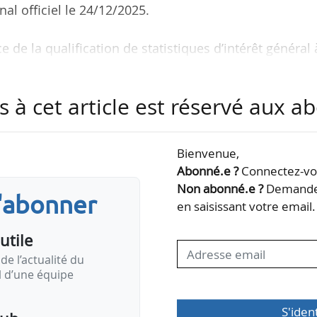
nal officiel le 24/12/2025.
e de la qualification de statistiques d’intérêt général 
vestissements en faveur de l’atténuation du change
I4CE.
s à cet article est réservé aux 
tut de recherche ayant le statut d’association d’int
 par la Caisse des dépôts et consignations et l’Age
Bienvenue,
contribue par ses travaux à éclairer les politiq
Abonné.e ?
Connectez-vou
tation au changement climatique…
Non abonné.e ?
Demandez
s'abonner
en saisissant votre email.
utile
de l’actualité du
il d’une équipe
S'iden