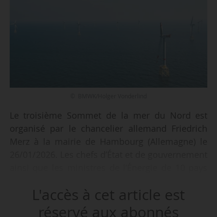
© BMWK/Holger Vonderlind
Le troisième Sommet de la mer du Nord est
organisé par le chancelier allemand Friedrich
Merz à la mairie de Hambourg (Allemagne) le
26/01/2026. Les chefs d’État et de gouvernement
ainsi que les ministres de l’Énergie de 10 pays
se réuniront.
L'accès à cet article est
« Lors de ce sommet, des décisions importantes
réservé aux abonnés