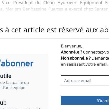
nt Vice President du Clean Hydrogen Equipment F
ela, Meriem Benhassine Fuertes a exercé chez Santan
 (2018-2023), où elle a notamment dirigé les activi
an Tech.
s à cet article est réservé aux 
entre Ardian, société d’investissement privé, et Fi
ialisé dans l’hydrogène. Gestionnaire de fo
Bienvenue,
sacre au développement de l’économie mondiale
Abonné.e ?
Connectez-vou
Non abonné.e ?
Demandez
s'abonner
en saisissant votre email.
utile
de l’actualité du
il d’une équipe
S'iden
pub