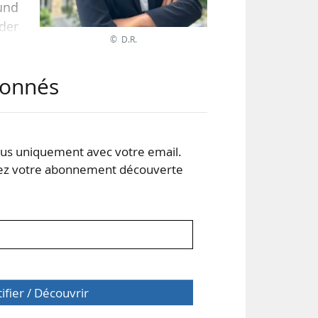
und
der
© D.R.
tés
abonnés
veT
nds
 de
s uniquement avec votre email.
 votre abonnement découverte
tifier / Découvrir