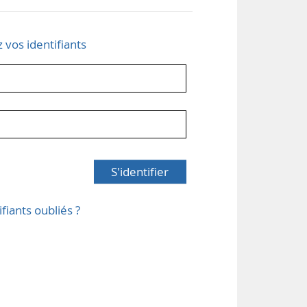
z vos identifiants
S'identifier
ifiants oubliés ?