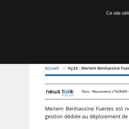
Découvrir sans engagement
Ce site uti
Menu
Accueil
Hy24 : Meriem Benhassine Fuer
Hy24 : Meriem Benhassin
Paris - Mouvement n°428069 -
Meriem Benhassine Fuertes est n
gestion dédiée au déploiement de