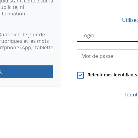
idistant, centré sur la
ublicité, ni
i formation.
Utilise
uotidien, le jour de
rubriques et les mots
artphone (App), tablette
R
Retenir mes identifiants
Ident