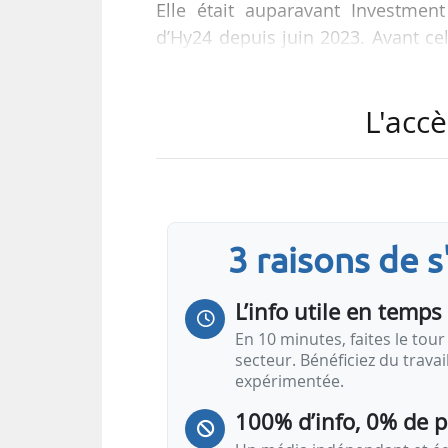
Elle était auparavant Investme
d’Hy24 depuis juin 2023. Avant c
Corporate and Investment Banking
hydrogène au sein de l’équipe Cle
L'accè
Hy24 est une coentreprise 50/50 
Hydrogen, investisseur spéc
d’investissement, elle se con
l’hydrogène.
3 raisons de 
L’info utile en temps 
En 10 minutes, faites le tour 
secteur. Bénéficiez du trava
expérimentée.
100% d’info, 0% de 