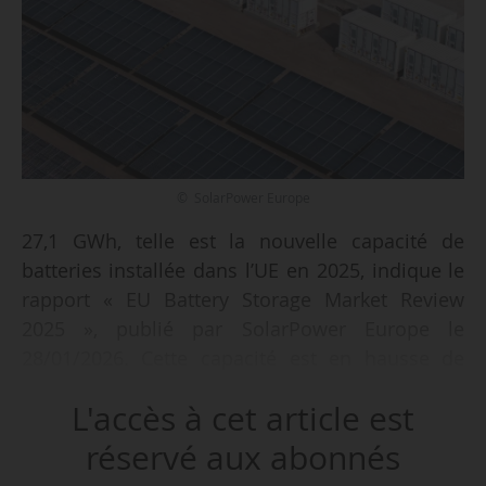
© SolarPower Europe
27,1 GWh, telle est la nouvelle capacité de
batteries installée dans l’UE en 2025, indique le
rapport « EU Battery Storage Market Review
2025 », publié par SolarPower Europe le
28/01/2026. Cette capacité est en hausse de
45 % par rapport à 2024.
L'accès à cet article est
Les systèmes de stockage à grande échelle,
réservé aux abonnés
selon le rapport, sont devenus le principal