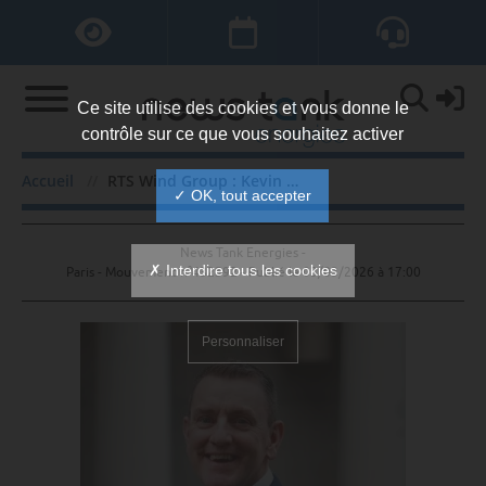
Ce site utilise des cookies et vous donne le
contrôle sur ce que vous souhaitez activer
RTS Wind Group : Kevin Jones PDG
Accueil
RTS Wind Group : Kevin Jones PDG
✓ OK, tout accepter
News Tank Energies -
✗ Interdire tous les cookies
Paris - Mouvement n°432592 - Publié le
03/03/2026 à 17:00
Personnaliser