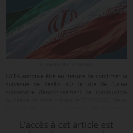
© sina drakhshani on Unsplash
L’AIEA annonce être en mesure de confirmer la
survenue de dégâts sur le site de l’usine
souterraine d’enrichissement de combustible
nucléaire de Natanz (Iran), le 03/03/2026. Selon
l’agence, les dégâts concernent les bâtiments
d’entrée de l’installation et ne devraient pas
L'accès à cet article est
avoir de conséquence radiologiques.