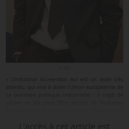
© D.R.
« L’Industrial Accelerator Act est un texte très
attendu, qui vise à doter l’Union européenne de
sa première politique industrielle : il s’agit de
sauver ce qui peut l’être encore de l’industrie
européenne face à la concurrence d’autres pays,
notamment la Chine, en incluant une dimension
L'accès à cet article est
de préférence européenne dans l’achat public