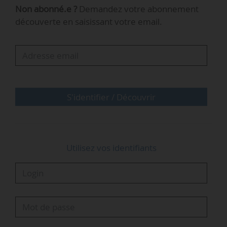
2019 par le groupe Sun’R. L’entreprise compte
Non abonné.e ?
Demandez votre abonnement
une trentaine de salariés et est installée à Lyon
découverte en saisissant votre email.
(Rhône) et Paris. Elle fait partie des 12
fournisseurs labellisés VertVolt par l’Ademe.
S'identifier / Découvrir
Utilisez vos identifiants