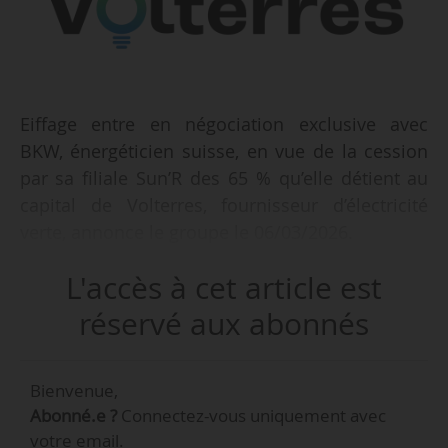
Eiffage entre en négociation exclusive avec
BKW, énergéticien suisse, en vue de la cession
par sa filiale Sun’R des 65 % qu’elle détient au
capital de Volterres, fournisseur d’électricité
verte, annonce le groupe le 06/03/2026.
L'accès à cet article est
La réalisation de l’opération envisagée est
soumise à diverses autorisations légales et
réservé aux abonnés
règlementaires et sa finalisation est prévue au
premier semestre 2026.
Bienvenue,
Abonné.e ?
Connectez-vous uniquement avec
Volterres est un fournisseur d’électricité créé en
votre email.