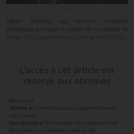
© D.R.
Laban Coblentz est nommé conseiller
stratégique principal du projet Iter à compter de
février 2026, apprend News Tank le 16/03/2026.
« Je pilote l’engagement d’Iter auprès des
initiatives de fusion du secteur privé, un projet
L'accès à cet article est
émergent et en pleine expansion.
Concrètement, cela implique de développer des
réservé aux abonnés
mécanismes de transfert des connaissances et
de l’expertise accumulées par Iter, afin de
Bienvenue,
répondre aux besoins du secteur privé et de
Abonné.e ?
Connectez-vous uniquement avec
soutenir son développement rapide », déclare
votre email.
Laban Coblentz.
Non abonné.e ?
Demandez votre abonnement
découverte en saisissant votre email.
« Ce qui n’avait pas été anticipé lors de la