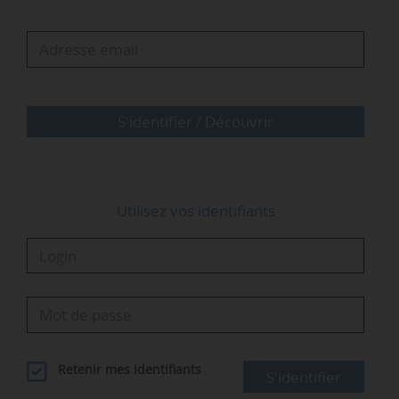
création d’Iter, c’est l’essor massif récent des
investissements privés dans la fusion et
l’émergence de nombreuses start-up
spécialisées dans ce domaine à travers le
monde. Il en résulte une accélération du
S'identifier / Découvrir
partage des connaissances, parallèlement …
Utilisez vos identifiants
Retenir mes identifiants
S'identifier