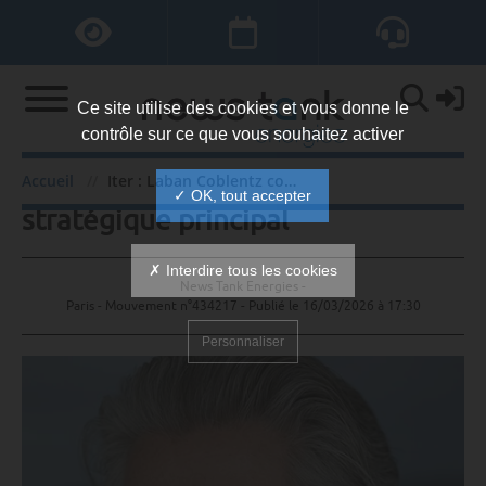
Ce site utilise des cookies et vous donne le
contrôle sur ce que vous souhaitez activer
Iter : Laban Coblentz conseiller
Accueil
Iter : Laban Coblentz conseiller stratégique principal
✓ OK, tout accepter
stratégique principal
✗ Interdire tous les cookies
News Tank Energies -
Paris - Mouvement n°434217 - Publié le
16/03/2026 à 17:30
Personnaliser