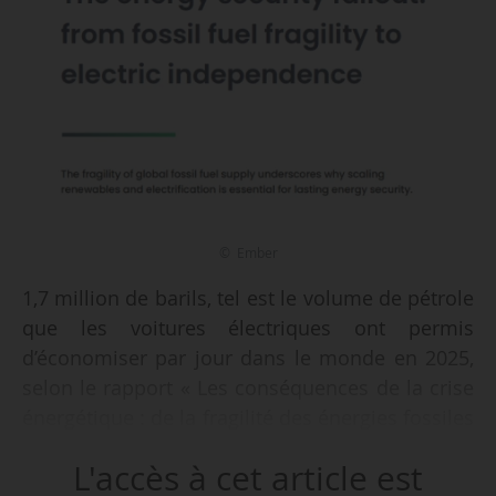
© Ember
1,7 million de barils, tel est le volume de pétrole
que les voitures électriques ont permis
d’économiser par jour dans le monde en 2025,
selon le rapport « Les conséquences de la crise
énergétique : de la fragilité des énergies fossiles
à l’indépendance électrique », publié par Ember
L'accès à cet article est
le 18/03/2026.