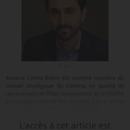
© D.R.
Antoine Comte-Bellot est nommé membre du
conseil stratégique du Cerema, en qualité de
représentant de l’État, représentant de la DGITM,
en remplacement de Yves Duclere, par un arrêté
publié au Journal officiel le 25/03/2026.
L'accès à cet article est
Antoine Comte-Bellot, conseiller référendaire à