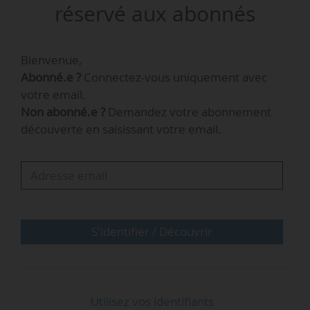
la Cour des comptes, est sous-directeur de la
réservé aux abonnés
stratégie, de la planification, de l’innovation et
du numérique, au sein de la DGITM, depuis
Bienvenue,
février 2026. Il a également été nommé membre
Abonné.e ?
Connectez-vous uniquement avec
du conseil d’administration du Cerema le
votre email.
12/03/2026.
Non abonné.e ?
Demandez votre abonnement
découverte en saisissant votre email.
S'identifier / Découvrir
Utilisez vos identifiants