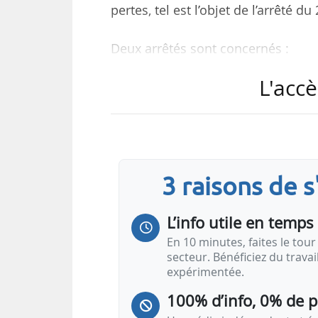
pertes, tel est l’objet de l’arrêté d
Deux arrêtés sont concernés :
• Celui du 18/02/2022 suspendant p
L'accè
d’électricité pour revente aux cl
pertes ;
• Celui du 18/03/2022 suspendant l’a
revente aux clients finals et aux g
3 raisons de 
L’autorisation octroyée à E-Pango d
clients finals et aux gestionnaires
L’info utile en temps 
En 10 minutes, faites le tour 
secteur. Bénéficiez du trava
expérimentée.
100% d’info, 0% de 