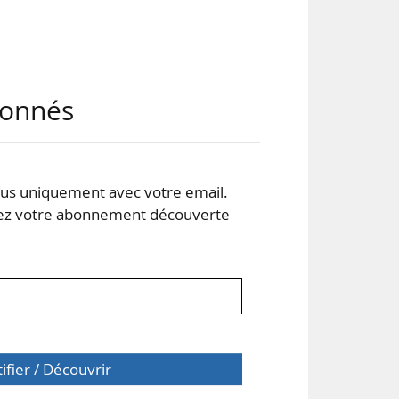
chat
abonnés
eurs
pour
s uniquement avec votre email.
 votre abonnement découverte
 aux
tifier / Découvrir