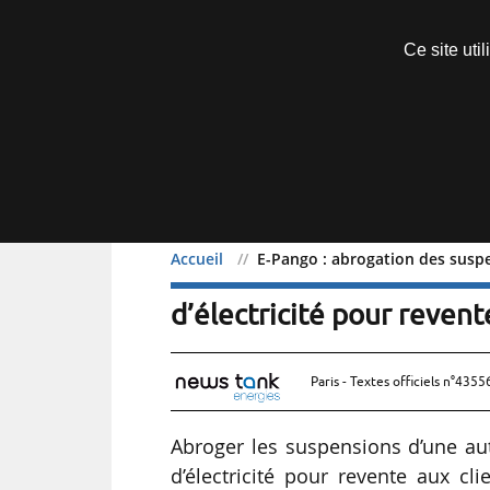
Découvrir sans engagement
Ce site uti
Menu
Accueil
E-Pango : abrogation des suspe
E-Pango : abrogation des
d’électricité pour revent
Paris - Textes officiels n°4355
Abroger les suspensions d’une autor
d’électricité pour revente aux cl