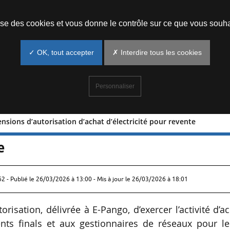
Prendre un rendez-vous
lise des cookies et vous donne le contrôle sur ce que vous souha
✓ OK, tout accepter
✗ Interdire tous les cookies
Personnaliser
nsions d’autorisation d’achat d’électricité pour revente
 suspensions d’autorisation d’achat
e
62 - Publié le
26/03/2026 à 13:00
- Mis à jour le 26/03/2026 à 18:01
isation, délivrée à E-Pango, d’exercer l’activité d’a
ients finals et aux gestionnaires de réseaux pour l