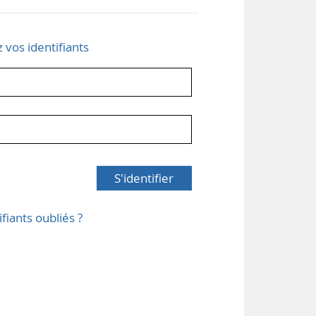
z vos identifiants
S'identifier
ifiants oubliés ?