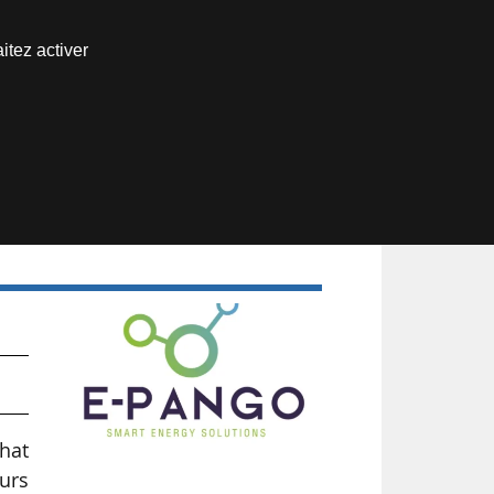
Nous joindre
itez activer
Espace abonné
chat
eurs