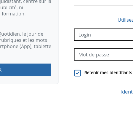
idistant, centré sur la
ublicité, ni
i formation.
Utilise
uotidien, le jour de
rubriques et les mots
artphone (App), tablette
R
Retenir mes identifiants
Ident