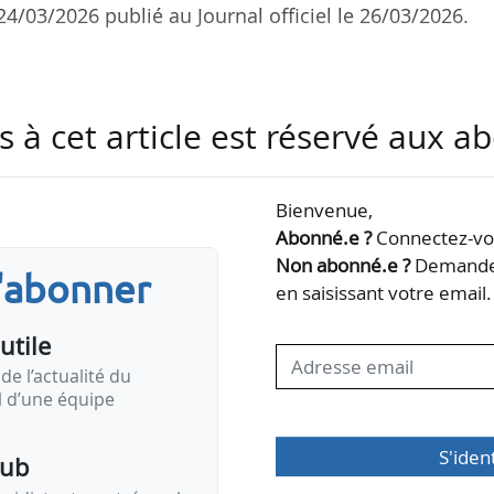
u 24/03/2026 publié au Journal officiel le 26/03/2026.
artiellement l’autorisation d’exercer l’activité d’a
s à cet article est réservé aux 
ients finals et aux gestionnaires de réseaux pour l
utorisation d’exercer l’activité d’achat d’électricité 
Bienvenue,
estionnaires de réseaux pour leurs pertes.
Abonné.e ?
Connectez-vou
Non abonné.e ?
Demandez
s'abonner
’exercer l’activité d’achat d’électricité pour revente
en saisissant votre email.
 de…
utile
de l’actualité du
il d’une équipe
S'iden
pub