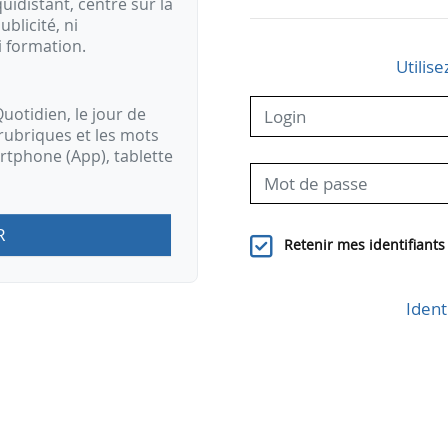
idistant, centré sur la
ublicité, ni
i formation.
Utilise
uotidien, le jour de
rubriques et les mots
artphone (App), tablette
R
Retenir mes identifiants
Ident