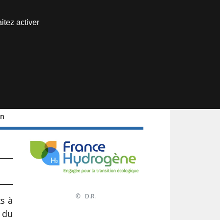
Nous joindre
itez activer
Espace abonné
on
© D.R.
ts à
f du