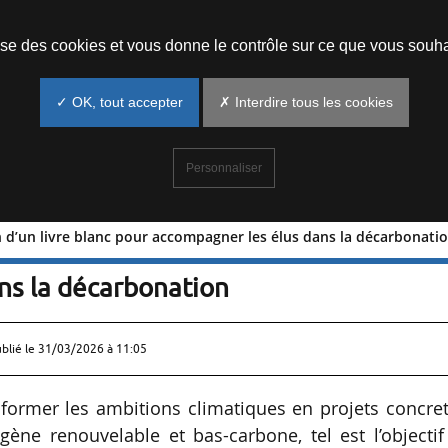
Prendre un rendez-vous
lise des cookies et vous donne le contrôle sur ce que vous souha
✓ OK, tout accepter
✗ Interdire tous les cookies
Personnaliser
 d’un livre blanc pour accompagner les élus dans la décarbonati
cation d’un livre blanc pour
ns la décarbonation
ublié le
31/03/2026 à 11:05
sformer les ambitions climatiques en projets concre
gène renouvelable et bas-carbone, tel est l’objecti