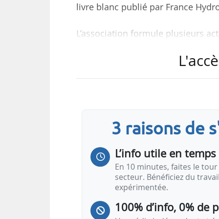
livre blanc publié par France Hydr
L’association formule plusieurs ac
• Remotoriser les flottes avec
L'accè
hydrogène ;
• Passer à l’hydrogène lors du r
camions bennes à ordures ménagèr
• Accueillir des usines de la filièr
• Engager et poursuivre le mail
3 raisons de 
infrastructures de production et d
• Intégrer le club des collectivités
L’info utile en temps 
En 10 minutes, faites le tour 
secteur. Bénéficiez du trava
expérimentée.
100% d’info, 0% de 