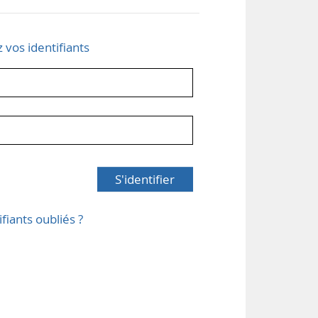
z vos identifiants
S'identifier
ifiants oubliés ?