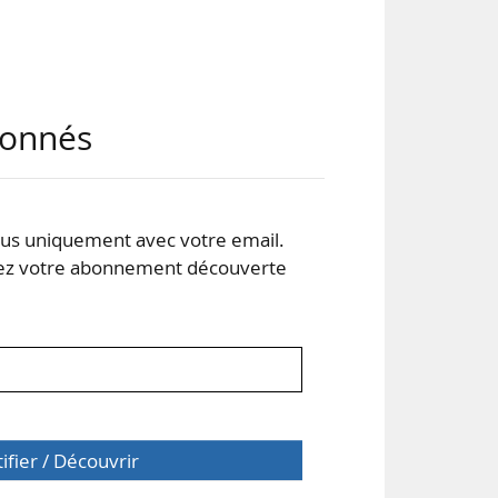
ion
abonnés
rs,
s uniquement avec votre email.
 en
 votre abonnement découverte
tifier / Découvrir