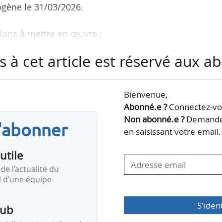
ogène le 31/03/2026.
tions à mettre en œuvre :
 une pile à combustible ou un moteur à combust
s à cet article est réservé aux 
enouvellement des flottes de véhicules (bus, autoca
es…) ou des groupes électrogènes ;
Bienvenue,
e et développer des offres de formation ;
Abonné.e ?
Connectez-vou
lage du territoire en stations de distribution et
Non abonné.e ?
Demandez
s'abonner
e transport d’hydrogène ;
en saisissant votre email.
…
utile
de l’actualité du
il d’une équipe
S'iden
pub