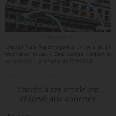
© Lightsaber Collection
L’Institut Paris Region organise un cycle de six
webinaires intitulé « Data centers : enjeux et
perspectives », à compter du 17/04/2026.
Alors que les investissements en faveur des
datas centers se multiplient chaque année,
L'accès à cet article est
« ces infrastructures s’ancrent dans des
territoires, mobilisant un foncier rare et
réservé aux abonnés
sollicitant fortement les réseaux électriques. Le
data center devient un élément du paysage
Bienvenue,