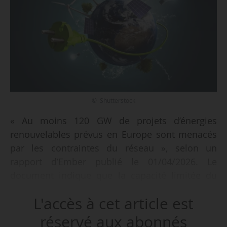
© Shutterstock
« Au moins 120 GW de projets d’énergies
renouvelables prévus en Europe sont menacés
par les contraintes du réseau », selon un
rapport d’Ember publié le 01/04/2026. Le
document indique que la capacité limitée du
réseau électrique risque de bloquer les
L'accès à cet article est
nouveaux projets renouvelables en attente de
raccordement.
réservé aux abonnés