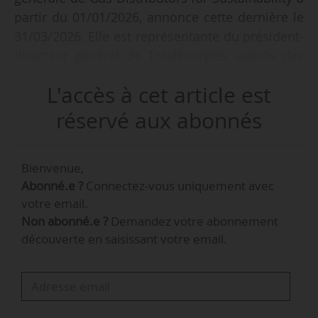
partir du 01/01/2026, annonce cette dernière le
31/03/2026. Elle est représentante du président-
directeur général de TotalEnergies auprès des
institutions de l’Union européenne et directrice
L'accès à cet article est
des Affaires publiques européennes depuis
septembre 2021.
réservé aux abonnés
Gabrielle Gauthey souhaite « aider les décideurs
Bienvenue,
européens à mieux comprendre le rôle
Abonné.e ?
Connectez-vous uniquement avec
essentiel que peuvent jouer les distributeurs de
votre email.
gaz, qui sont depuis des années et sont toujours
Non abonné.e ?
Demandez votre abonnement
l’épine dorsale de nos territoires, dans le futur
découverte en saisissant votre email.
système énergétique européen ».
Gas Distributors for Sustainability est une
association d’opérateurs de réseaux de