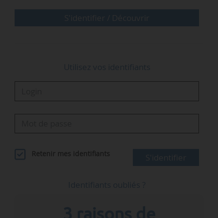
distribution de gaz dans l’UE. Elle réunit dix
grands opérateurs européens de systèmes de
S'identifier / Découvrir
distribution de gaz…
Utilisez vos identifiants
Retenir mes identifiants
S'identifier
Identifiants oubliés ?
3 raisons de