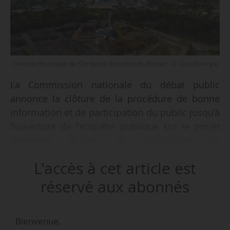
Centrale thermique de Gardanne (Bouches-du-Rhône) - © GazelEnergie
La Commission nationale du débat public
annonce la clôture de la procédure de bonne
information et de participation du public jusqu’à
l’ouverture de l’enquête publique sur le projet
Hynovera d’usine de production de
biocarburants à Gardanne (Bouches-du-Rhône)
L'accès à cet article est
dans une décision en date du 01/04/2026
publiée au Journal officiel le 09/04/2026.
réservé aux abonnés
Cette décision intervient après l’annonce, le
Bienvenue,
16/03/2026, de l’abandon du projet par Hy2Gen,