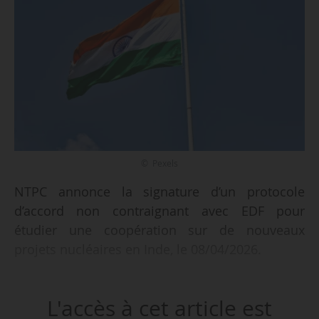
© Pexels
NTPC annonce la signature d’un protocole
d’accord non contraignant avec EDF pour
étudier une coopération sur de nouveaux
projets nucléaires en Inde, le 08/04/2026.
Le texte prévoit une évaluation conjointe de la
L'accès à cet article est
faisabilité d’une collaboration, notamment