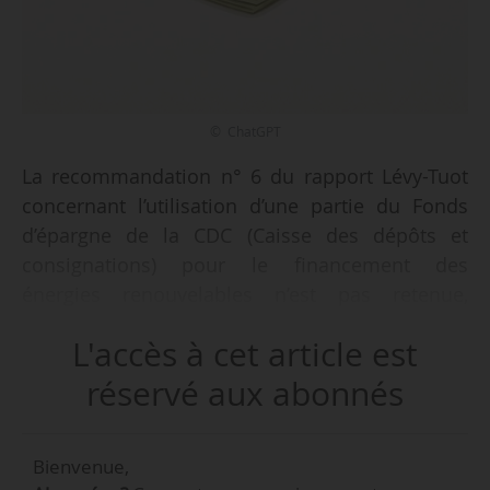
© ChatGPT
La recommandation n° 6 du rapport Lévy-Tuot
concernant l’utilisation d’une partie du Fonds
d’épargne de la CDC (Caisse des dépôts et
consignations) pour le financement des
énergies renouvelables n’est pas retenue,
indique le Gouvernement le 11/04/2026.
L'accès à cet article est
Le Gouvernement indique qu’il prévoit de
réservé aux abonnés
mettre en œuvre progressivement les
recommandations sur la structure des appels
Bienvenue,
d’offres, tandis que certaines, notamment celles