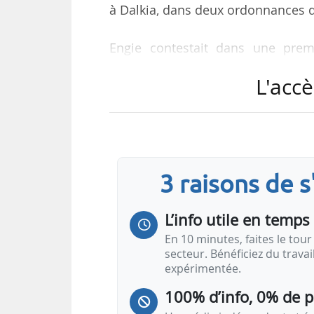
à Dalkia, dans deux ordonnances 
Engie contestait dans une prem
européennes de concurrence. Le t
L'accè
concurrence et de la Commissi
contestait également la possibilité
mise en concurrence. Le tribun
attribués à l’attributaire du contrat
3 raisons de 
Engie, dans la seconde requête, i
mise en…
L’info utile en temps 
En 10 minutes, faites le tour 
secteur. Bénéficiez du trava
expérimentée.
100% d’info, 0% de 