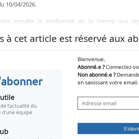
du 10/04/2026.
ière requête la conformité de la Semop aux règ
ribunal répond que le contrôle relève de l’autorité
s à cet article est réservé aux 
on européenne, après attribution du marché. En
 d’attribuer des contrats de sous-traitance sans nouv
al a jugé que des contrats accessoires peuvent ê
Bienvenue,
 principal.
Abonné.e ?
Connectez-vou
Non abonné.e ?
Demandez
s'abonner
nvoquait des manquements aux règles de publicité e
en saisissant votre email.
utile
de l’actualité du
il d’une équipe
S'iden
pub