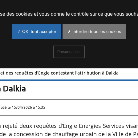
Prendre un rendez-vous
lise des cookies et vous donne le contrôle sur ce que vous souha
✓ OK, tout accepter
✗ Interdire tous les cookies
Personnaliser
jet des requêtes d’Engie contestant l’attribution à Dalkia
is : rejet des requêtes d’Engie
à Dalkia
ublié le
15/04/2026 à 15:35
a rejeté deux requêtes d’Engie Energies Services visa
de la concession de chauffage urbain de la Ville de P