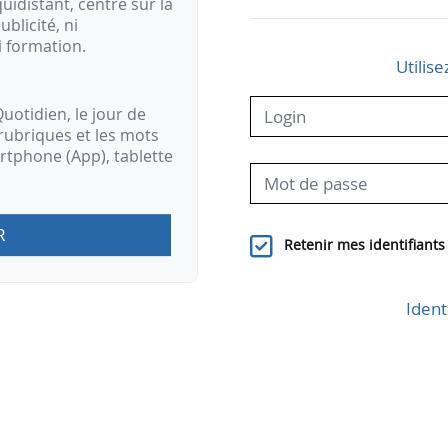
idistant, centré sur la
ublicité, ni
i formation.
Utilise
uotidien, le jour de
rubriques et les mots
artphone (App), tablette
R
Retenir mes identifiants
Ident