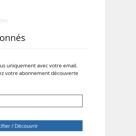
les
 de
abonnés
gie
elle
tre
s uniquement avec votre email.
 votre abonnement découverte
t de
tifier / Découvrir