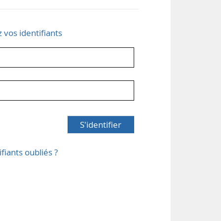
z vos identifiants
S'identifier
ifiants oubliés ?