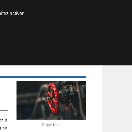
Nous joindre
itez activer
Espace abonné
nt à
© Igal Ness
aris