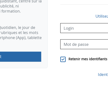
idistant, centré sur la
ublicité, ni
i formation.
Utilise
uotidien, le jour de
rubriques et les mots
artphone (App), tablette
R
Retenir mes identifiants
Ident