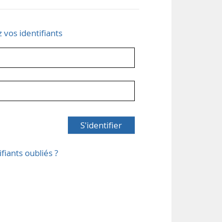
z vos identifiants
S'identifier
ifiants oubliés ?