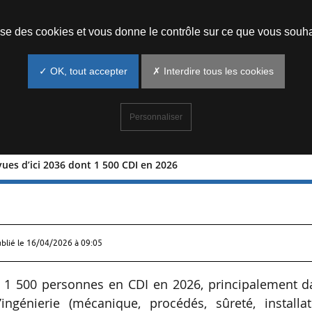
Prendre un rendez-vous
lise des cookies et vous donne le contrôle sur ce que vous souha
✓ OK, tout accepter
✗ Interdire tous les cookies
Personnaliser
ues d’ici 2036 dont 1 500 CDI en 2026
s prévues d’ici 2036 dont 1 500 CDI e
ublié le
16/04/2026 à 09:05
e 1 500 personnes en CDI en 2026, principalement d
ingénierie (mécanique, procédés, sûreté, installat