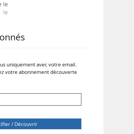
e le
 le
abonnés
ème
ents
000
 du
s uniquement avec votre email.
 votre abonnement découverte
tifier / Découvrir