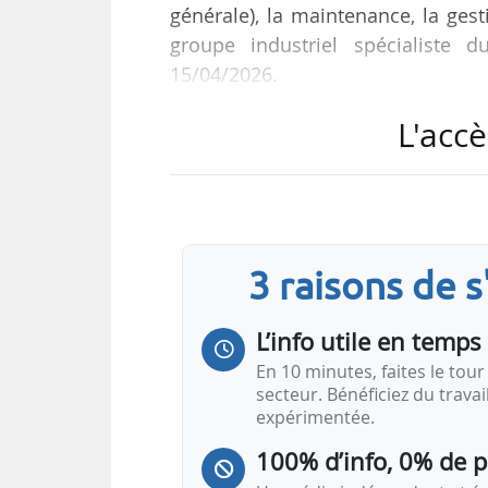
générale), la maintenance, la gest
groupe industriel spécialiste
15/04/2026.
L'accè
« À plus long terme, les besoins
filière industrielle française, av
annuels attendus dans les proc
embauches sur dix ans, soit envi
groupe et de compenser les départ
3 raisons de 
« Depuis quelques années, le group
L’info utile en temps 
En 10 minutes, faites le tour 
secteur. Bénéficiez du trava
expérimentée.
100% d’info, 0% de 