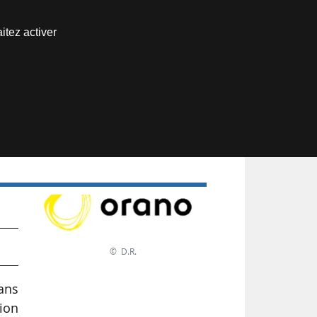
Nous joindre
itez activer
Espace abonné
n
© D.R.
ans
ion