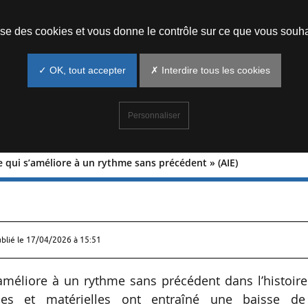
Prendre un rendez-vous
lise des cookies et vous donne le contrôle sur ce que vous souha
✓ OK, tout accepter
✗ Interdire tous les cookies
Personnaliser
ue qui s’améliore à un rythme sans précédent » (AIE)
ergétique qui s’améliore à un rythme sa
ublié le
17/04/2026 à 15:51
 s’améliore à un rythme sans précédent dans l’histoir
elles et matérielles ont entraîné une baisse de