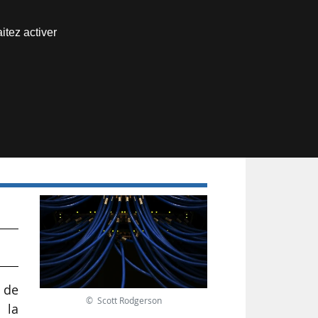
Nous joindre
itez activer
Espace abonné
ns
e de
© Scott Rodgerson
 la