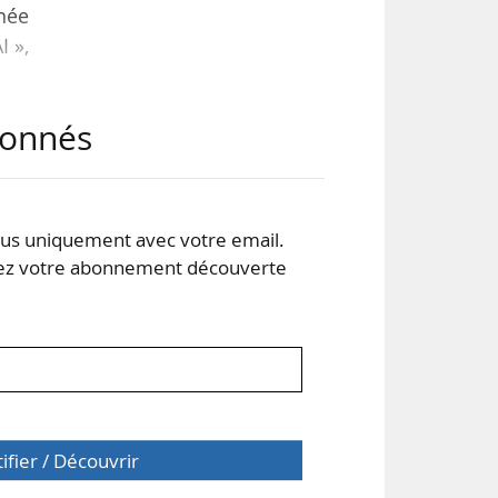
née
I »,
abonnés
e de
des
ent
nes
s uniquement avec votre email.
nts
 votre abonnement découverte
tifier / Découvrir