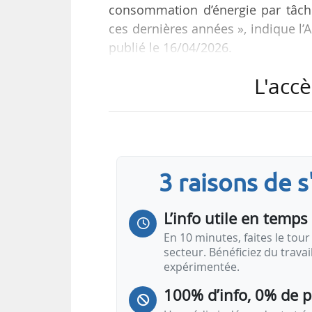
consommation d’énergie par tâch
ces dernières années », indique l’
publié le 16/04/2026.
L'accè
Selon le document, la croissance 
17 %. La hausse des capacités d
centres classiques. L’AIE indiq
l’expansion des centres de d
d’approvisionnement en turbi
3 raisons de 
technologiques sont…
L’info utile en temps 
En 10 minutes, faites le tour 
secteur. Bénéficiez du trava
expérimentée.
100% d’info, 0% de 