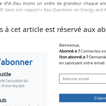
e d’IA d’au moins un ordre de grandeur chaque an
AIE dans son rapport « Key Questions on Energy and A
s à cet article est réservé aux 
mondiale d’électricité des data centers est en hauss
édiées à l’IA augmente plus rapidement que celle 
ue néanmoins que des contraintes physiques limit
Bienvenue,
onnées à court terme, notamment car des chaî
Abonné.e ?
Connectez-vou
nes à gaz, transformateurs, puces et composa
Non abonné.e ?
Demandez
s'abonner
en saisissant votre email.
utile
de l’actualité du
il d’une équipe
S'iden
pub