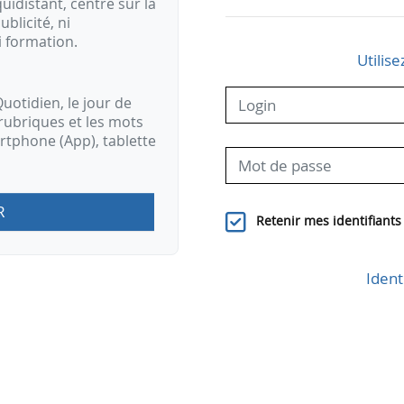
idistant, centré sur la
ublicité, ni
i formation.
Utilise
uotidien, le jour de
rubriques et les mots
artphone (App), tablette
R
Retenir mes identifiants
Ident