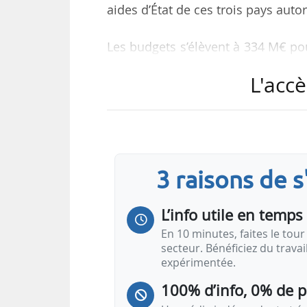
aides d’État de ces trois pays aut
Les budgets s’élèvent à 334 M€ po
la Slovénie.
L'accè
« L’objectif de ces régimes est
d’énergie en compensant une par
prochaines années. Les mesures
secteurs présentant un risque imp
3 raisons de 
vers des lieux où les mesures en
risque dépend…
L’info utile en temps 
En 10 minutes, faites le tour 
secteur. Bénéficiez du trava
expérimentée.
100% d’info, 0% de 