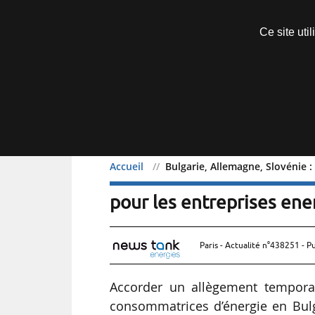
Découvrir sans engagement
Ce site uti
Menu
Accueil
Bulgarie, Allemagne, Slovénie : 
Bulgarie, Allemagne, Slové
pour les entreprises ene
Paris - Actualité n°438251 - P
Accorder un allègement temporair
consommatrices d’énergie en Bulga