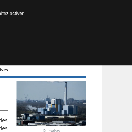
Nous joindre
itez activer
Espace abonné
sives
des
 des
© Pixabay