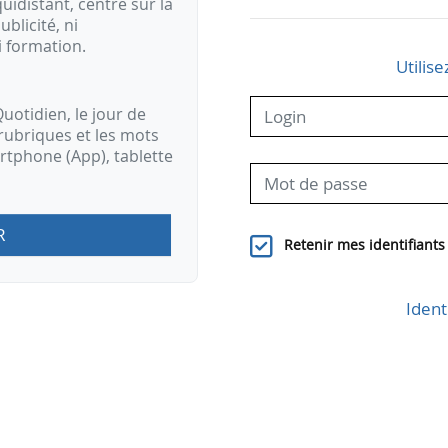
idistant, centré sur la
ublicité, ni
i formation.
Utilise
uotidien, le jour de
rubriques et les mots
artphone (App), tablette
R
Retenir mes identifiants
Ident