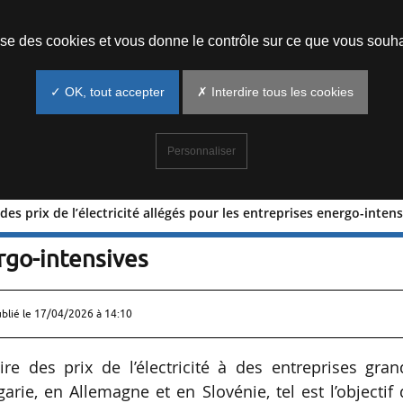
Prendre un rendez-vous
lise des cookies et vous donne le contrôle sur ce que vous souha
✓ OK, tout accepter
✗ Interdire tous les cookies
Personnaliser
des prix de l’électricité allégés pour les entreprises energo-inten
nie : des prix de l’électricité allégés
rgo-intensives
ublié le
17/04/2026 à 14:10
e des prix de l’électricité à des entreprises gran
rie, en Allemagne et en Slovénie, tel est l’objectif