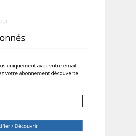
pour
abonnés
ces
ois
des
s uniquement avec votre email.
l’UE
 votre abonnement découverte
 Ce
tifier / Découvrir