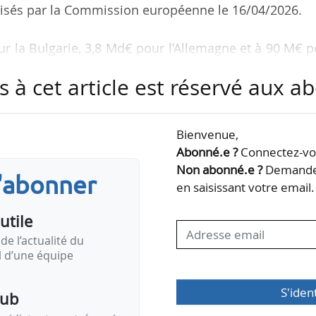
orisés par la Commission européenne le 16/04/2026.
ur la Bulgarie, 3,8 Md€ pour l’Allemagne et à 90 M€ 
s à cet article est réservé aux 
 de soutenir les entreprises grandes consommatri
tie de leurs coûts d’électricité au cours des tr
Bienvenue,
 seront ouvertes aux entreprises actives dans 
Abonné.e ?
Connectez-vou
ortant de délocalisation d’activités en dehors de 
Non abonné.e ?
Demandez
s'abonner
vironnementales sont absentes ou moins ambitieuses.
en saisissant votre email.
utile
de l’actualité du
il d’une équipe
S'iden
pub