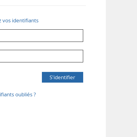
z vos identifiants
S'identifier
ifiants oubliés ?