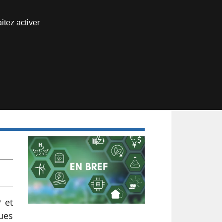
Nous joindre
itez activer
Espace abonné
 et
ques