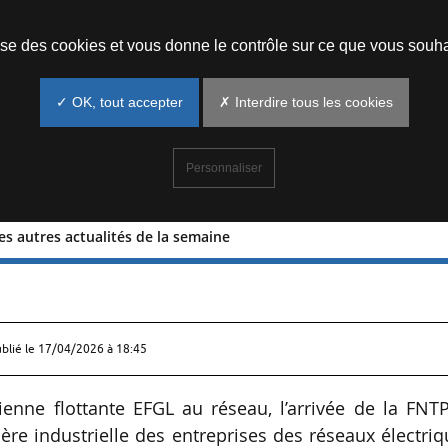
Prendre un rendez-vous
lise des cookies et vous donne le contrôle sur ce que vous souha
✓ OK, tout accepter
✗ Interdire tous les cookies
Personnaliser
les autres actualités de la semaine
den : les autres actualités de la
ublié le
17/04/2026 à 18:45
enne flottante EFGL au réseau, l’arrivée de la FNTP
ière industrielle des entreprises des réseaux électri