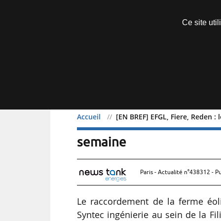
Découvrir sans engagement
Ce site uti
Menu
Accueil
[EN BREF] EFGL, Fiere, Reden : 
[EN BREF] EFGL, Fiere, Re
semaine
Paris - Actualité n°438312 - P
Le raccordement de la ferme éoli
Syntec ingénierie au sein de la Fil