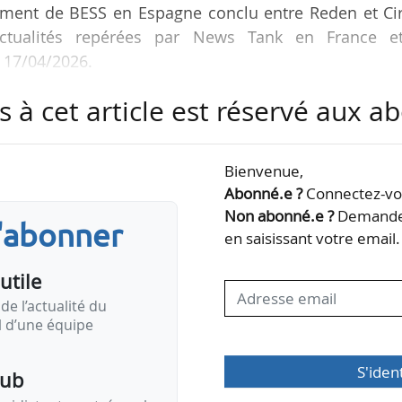
pement de BESS en Espagne conclu entre Reden et Ci
 actualités repérées par News Tank en France e
u 17/04/2026.
s à cet article est réservé aux 
Bienvenue,
e « Entreprises & Collectivités » par
Effy
Abonné.e ?
Connectez-vou
Non abonné.e ?
Demandez
vités » dans le cadre du développement de son…
s'abonner
en saisissant votre email.
utile
de l’actualité du
il d’une équipe
S'iden
pub