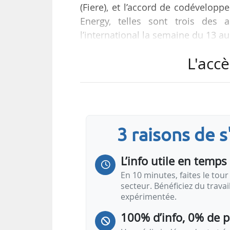
(Fiere), et l’accord de codévelop
Energy, telles sont trois des
l’international la semaine du 13 a
France
L'accè
Gouvernance
Efficacité énergétique : création d’un pôl
Effy crée un pôle « Entreprises & Collecti
3 raisons de 
L’info utile en temps 
En 10 minutes, faites le tour 
secteur. Bénéficiez du trava
expérimentée.
100% d’info, 0% de 