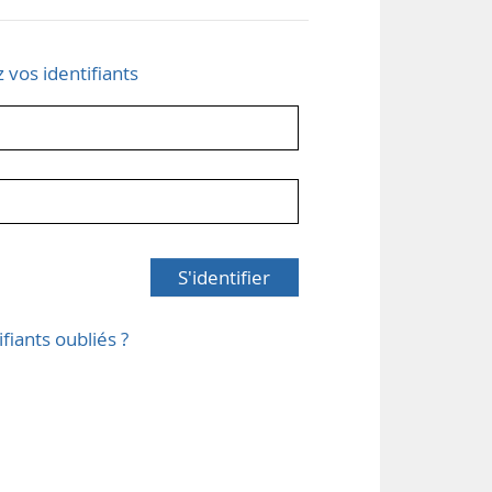
z vos identifiants
S'identifier
ifiants oubliés ?