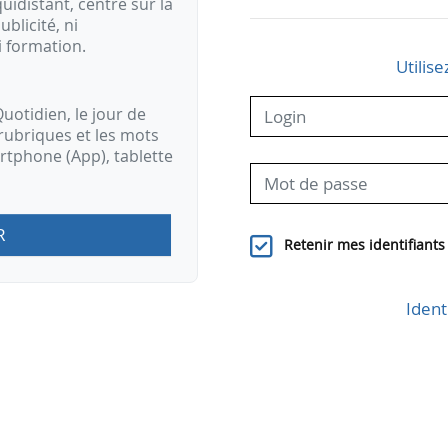
idistant, centré sur la
ublicité, ni
i formation.
Utilise
uotidien, le jour de
rubriques et les mots
artphone (App), tablette
R
Retenir mes identifiants
Ident