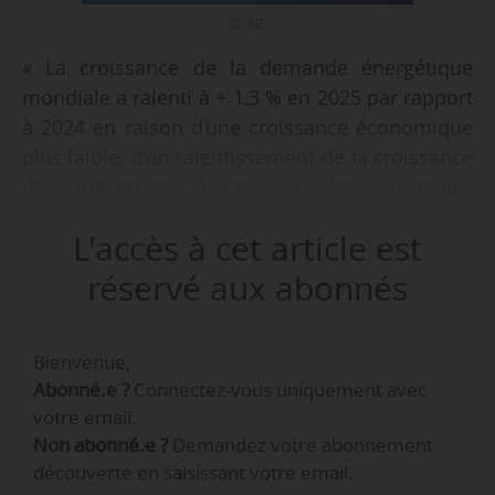
© AIE
« La croissance de la demande énergétique
mondiale a ralenti à + 1,3 % en 2025 par rapport
à 2024 en raison d’une croissance économique
plus faible, d’un ralentissement de la croissance
des industries énergivores dans certaines
régions, d’une demande de climatisation plus
L'accès à cet article est
faible et de gains d’efficacité » indique le Global
Energy Review 2026 publié par l’AIE le
réservé aux abonnés
20/04/2026.
Bienvenue,
« La demande d’électricité a progressé à un
Abonné.e ?
Connectez-vous uniquement avec
rythme plus de deux fois supérieur à celui de la
votre email.
demande d’énergie. La demande de pétrole a
Non abonné.e ?
Demandez votre abonnement
ralenti en 2025, avec une augmentation de
découverte en saisissant votre email.
0,65 million de barils par jour, contre une