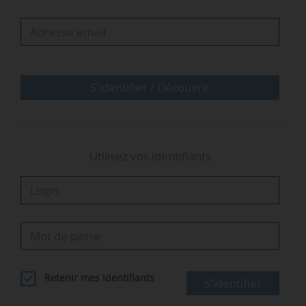
croissance de 0,75 Mb/j en 2024. La demande
de gaz a ralenti en 2025, avec une hausse
d’environ 1 %, contre 2,8 % en 2024. »
Cette édition présente la première évaluation
S'identifier / Découvrir
complète des tendances de…
Utilisez vos identifiants
Retenir mes identifiants
S'identifier