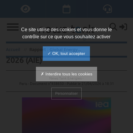
Ce site utilise des cookies et vous donne le
contrôle sur ce que vous souhaitez activer
Rapport : Global Energy Review
Accueil
Rapport : Global Energy Review 2026 (AIE)
✓ OK, tout accepter
2026 (AIE)
✗ Interdire tous les cookies
News Tank Energies -
Paris - Document n°438650 - Publié le
21/04/2026 à 18:31
Personnaliser