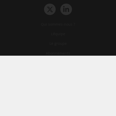
Qui sommes-nous ?
L‘équipe
Le groupe
Abonnements
Contact
Archives
CGA
Mentions légales
Confidentialité
Cookies