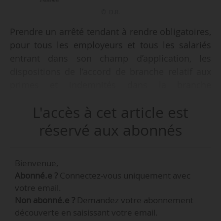
© D.R.
Prendre un arrêté tendant à rendre obligatoires,
pour tous les employeurs et tous les salariés
entrant dans son champ d’application, les
dispositions de l’accord de branche relatif aux
primes et indemnités dans la branche
professionnelle des industries électriques et
L'accès à cet article est
gazières au 01/01/2026, c’est ce qui est envisagé
par le ministre du Travail et des Solidarités et le
réservé aux abonnés
ministre de l’Économie, des Finances et de la
Souveraineté industrielle, énergétique et
Bienvenue,
numérique, indique un avis publié au Journal
Abonné.e ?
Connectez-vous uniquement avec
officiel le 25/04/2026.
votre email.
Non abonné.e ?
Demandez votre abonnement
Un accord, signé par l’UFE, l’Unemig, la CFE-CGC,
découverte en saisissant votre email.
la FCE-CFDT et la FNEM-FO le 03/11/2025, fixe la