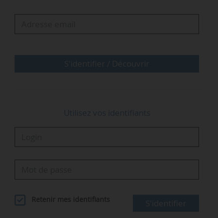
revalorisation des montants des primes,
indemnités et remboursements de frais en
vigueur. Il s’applique en France hexagonale ainsi
qu’en Guadeloupe, en Guyane, en…
S'identifier / Découvrir
Utilisez vos identifiants
Retenir mes identifiants
S'identifier