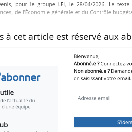
enis, pour le groupe LFI, le 28/04/2026. Le texte 
nces, de l’Économie générale et du Contrôle budgéta
s à cet article est réservé aux 
réseaux organisant l’essentiel du transit terrestre e
er
ribution de pétrole (article 1
) ;
Bienvenue,
nage hexagonal, « afin d’assurer la continuité de 
Abonné.e ?
Connectez-vou
nvestissement et la souveraineté industrielle » (article 2
Non abonné.e ?
Demandez
s'abonner
é France Souveraine…
en saisissant votre email.
utile
de l’actualité du
il d’une équipe
S'iden
pub