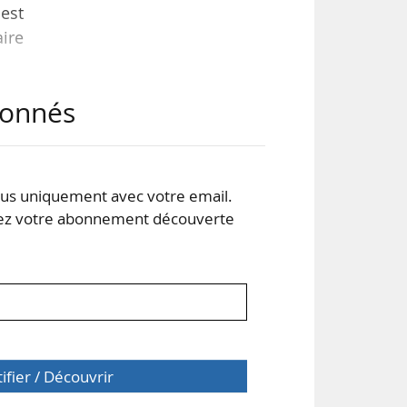
est
ire
abonnés
ntre
son
s uniquement avec votre email.
) ;
 votre abonnement découverte
tifier / Découvrir