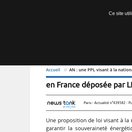
Découvrir sans engagement
Ce site uti
Menu
Accueil
AN : une PPL visant à la nation
AN : une PPL visant à la 
en France déposée par L
Paris - Actualité n°439582 - P
Une proposition de loi visant à la 
garantir la souveraineté énergét