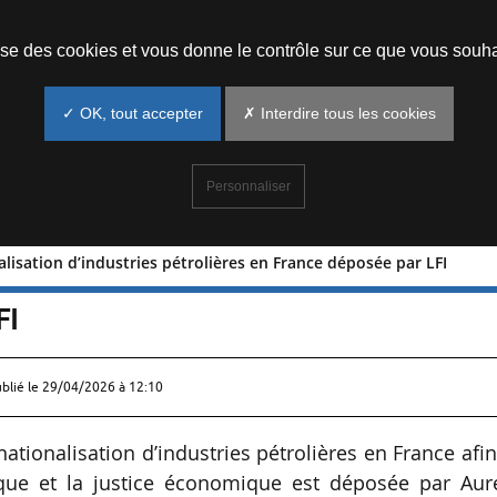
Prendre un rendez-vous
lise des cookies et vous donne le contrôle sur ce que vous souha
✓ OK, tout accepter
✗ Interdire tous les cookies
Personnaliser
alisation d’industries pétrolières en France déposée par LFI
nationalisation d’industries pétrolières
FI
ublié le
29/04/2026 à 12:10
nationalisation d’industries pétrolières en France afi
ique et la justice économique est déposée par Auré