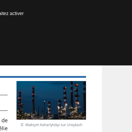
Nous joindre
itez activer
Espace abonné
n de
© Maksym Kaharlytskyi sur Unsplash
lie