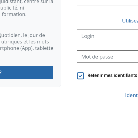
idistant, centré sur la
ublicité, ni
i formation.
Utilise
uotidien, le jour de
rubriques et les mots
artphone (App), tablette
R
Retenir mes identifiants
Ident