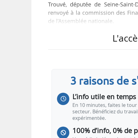
Trouvé, députée de Seine-Saint-D
renvoyé à la commission des Fina
de l’Assemblée nationale.
L'accè
La PPL propose de :
• Nationaliser les opérateurs des 
les raffineries et les dépôts de dist
• Nationaliser le parc de raffi
exploitation, la planification de l’i
3 raisons de 
• Créer un fonds souverain nomm
L’info utile en temps 
En 10 minutes, faites le tour 
secteur. Bénéficiez du trava
expérimentée.
100% d’info, 0% de 