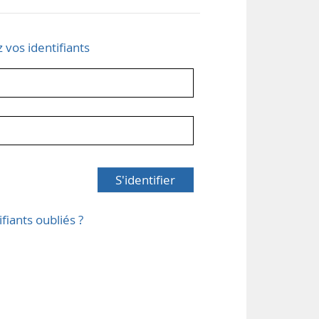
z vos identifiants
S'identifier
ifiants oubliés ?