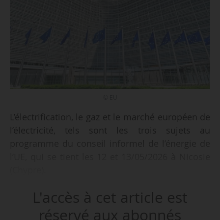
© EU
L’électrification, le gaz et le marché européen de
l’électricité, tels sont les trois sujets au
programme du conseil informel de l’énergie de
l’UE, qui se tient les 12 et 13/05/2026 à Nicosie
(Chypre).
L'accès à cet article est
L’objectif du rendez-vous est de définir une
orientation politique européenne sur l’énergie.
réservé aux abonnés