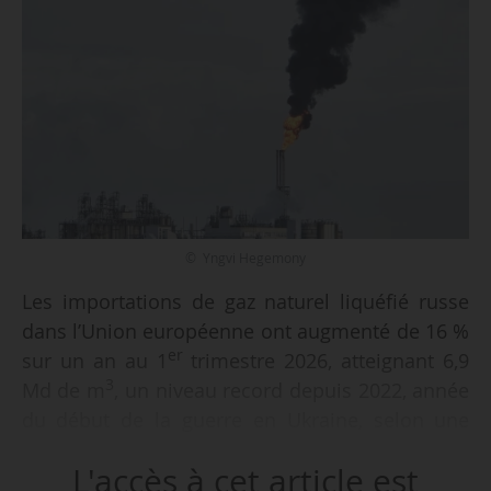
© Yngvi Hegemony
Les importations de gaz naturel liquéfié russe
dans l’Union européenne ont augmenté de 16 %
er
sur un an au 1
trimestre 2026, atteignant 6,9
3
Md de m
, un niveau record depuis 2022, année
du début de la guerre en Ukraine, selon une
étude de Institute for Energy Economics and
L'accès à cet article est
Financial Analysis (IEEFA), publiée le 13/05/2026.