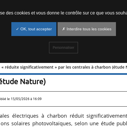
Prendre un rendez-vous
lise des cookies et vous donne le contrôle sur ce que vous souha
✓ OK, tout accepter
✗ Interdire tous les cookies
Personnaliser
 « réduite significativement » par les centrales à charbon (étude 
olaire « réduite significativement » p
(étude Nature)
ublié le
15/05/2026 à 16:09
ales électriques à charbon réduit significativement
tions solaires photovoltaïques, selon une étude pub