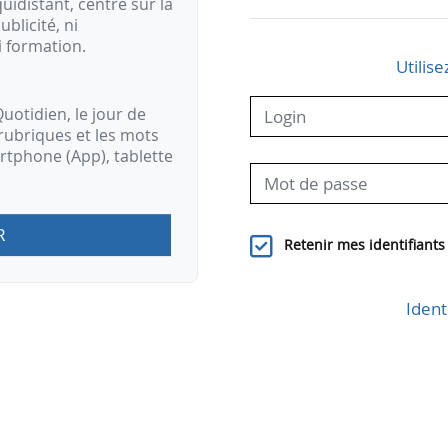
idistant, centré sur la
ublicité, ni
i formation.
Utilise
uotidien, le jour de
rubriques et les mots
artphone (App), tablette
R
Retenir mes identifiants
Ident