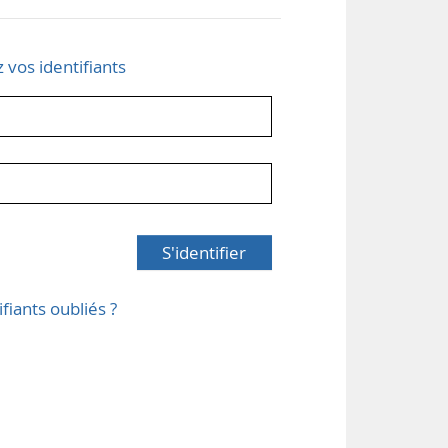
z vos identifiants
S'identifier
ifiants oubliés ?