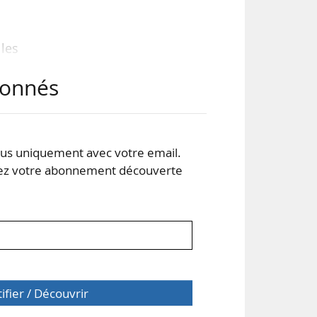
les
e de
abonnés
 en
ions
s uniquement avec votre email.
 votre abonnement découverte
n de
tifier / Découvrir