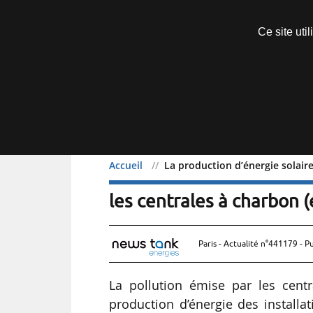
Découvrir sans engagement
Ce site uti
Menu
Accueil
La production d’énergie solaire
La production d’énergie s
les centrales à charbon 
Paris - Actualité n°441179 - P
La pollution émise par les centr
production d’énergie des installa