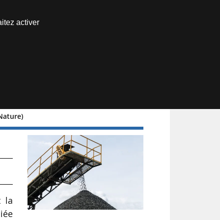
Nous joindre
itez activer
Espace abonné
Nature)
ar
 la
liée