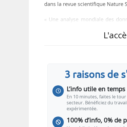
dans la revue scientifique Nature S
« Une analyse mondiale des donné
aérosols provenant des centrales 
L'accè
photovoltaïque de 5,8 % en 2023 (1
Les pertes annuelles d’énergie 
moyenne, 74 TWh par an, soit un ti
solaires, entre 2017 et 2023, selon 
3 raisons de 
Les chercheurs ont utilisé des don
L’info utile en temps 
l’air pour…
En 10 minutes, faites le tour 
secteur. Bénéficiez du trava
expérimentée.
100% d’info, 0% de 