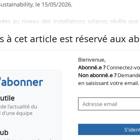
ustainability, le 15/05/2026.
es au niveau des installations solaires révèle que 
à charbon voisines ont réduit la production mondial
s à cet article est réservé aux 
11 TWh) », indique l’étude.
photovoltaïques dues aux aérosols ont représenté,
Bienvenue,
ers de l’énergie ajoutée par les nouvelles installat
Abonné.e ?
Connectez-vou
l’étude.
Non abonné.e ?
Demandez
s'abonner
en saisissant votre email.
nées satellitaires et atmosphériques sur la pollutio
utile
de l’actualité du
il d’une équipe
S'iden
pub