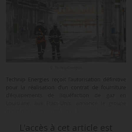
© TechnipEnergies
Technip Energies reçoit l’autorisation définitive
pour la réalisation d’un contrat de fourniture
d’équipements de liquéfaction de gaz en
Louisiane, aux États-Unis, annonce le groupe
d’ingénierie pour l’industrie, le 15/05/2026.
L'accès à cet article est
Cette autorisation fait suite à la décision finale